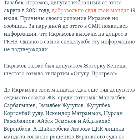
Тазабек Икрамов, депутат избранный от этого
округа в 2021 году,
добровольно сдал свой мандат
19
июля. Причины своего решения Икрамов не
сообщил. За пару дней до этого в СМИ появилась
информация, что Икрамова вызвали на допрос в
ГКНБ. Однако в самой спецслужбе эту информацию
не подтверждали.
Икрамов также был депутатом Жогорку Кенеша
шестого созыва от партии «Онугу-Прогресс».
До Икрамова свои мандаты сдал еще ряд депутатов
седьмого созыва ЖК, среди которых: Максатбек
Сарбагышев, Эмилбек Жусупов, Жусупбек
Коргонбай уулу, Искендер Матраимов, Нурлан
Ражабалиев, Айбек Осмонов и Абдывахаб
Боронбаев. А Шайлообека Атазова ЦИК лишила
мандата согласно решению Верховного суда по