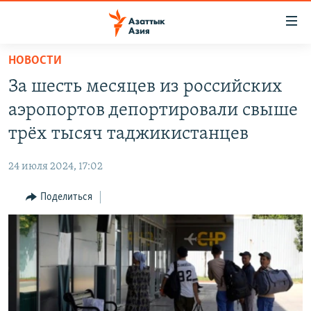
Доступность
ссылок
Вернуться
НОВОСТИ
к
ЦЕНТРАЛЬНАЯ АЗИЯ
За шесть месяцев из российских
основному
НОВОСТИ
КАЗАХСТАН
содержанию
аэропортов депортировали свыше
ВОЙНА В УКРАИНЕ
Вернутся
КЫРГЫЗСТАН
трёх тысяч таджикистанцев
к
НА ДРУГИХ ЯЗЫКАХ
УЗБЕКИСТАН
главной
24 июля 2024, 17:02
ТАДЖИКИСТАН
ҚАЗАҚША
навигации
ПОДПИШИТЕСЬ НА НАС В СОЦСЕТЯХ
Вернутся
Поделиться
КЫРГЫЗЧА
к
ЎЗБЕКЧА
поиску
ТОҶИКӢ
Все сайты РСЕ/РС
TÜRKMENÇE