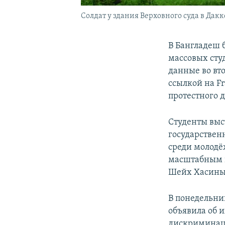
Солдат у здания Верховного суда в Дакке
В Бангладеш б
массовых сту
данные во вт
ссылкой на F
протестного 
Студенты выс
государствен
среди молодё
масштабным в
Шейх Хасины 
В понедельни
объявила об 
дискриминаци