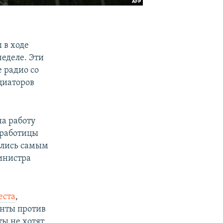
 в ходе
еделе. Эти
 радио со
циаторов
а работу
зработицы
ались самым
инистра
еста
,
енты против
ы не хотят