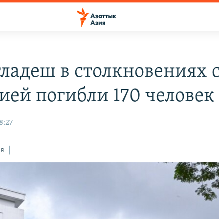
гладеш в столкновениях 
ией погибли 170 человек
8:27
ся