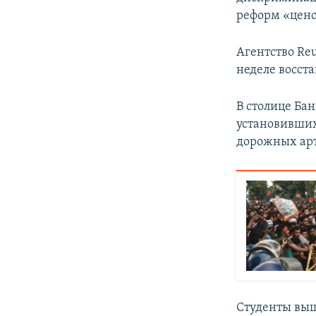
реформ «цено
Агентство Reu
неделе восст
В столице Ба
установивших
дорожных арт
Студенты выш