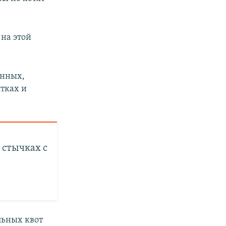
 на этой
енных,
тках и
 стычках с
льных квот