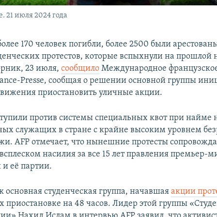
. 21 июля 2024 года
олее 170 человек погибли, более 2500 были арестованы
денческих протестов, которые вспыхнули на прошлой н
орник, 23 июля,
сообщило
Международное французское
rance-Presse, сообщая о решении основной группы ини
движения приостановить уличные акции.
тупили против системы специальных квот при найме н
ных служащих в стране с крайне высоким уровнем бе
жи. AFP отмечает, что нынешние протесты сопровожд
сплеском насилия за все 15 лет правления премьер-м
и её партии.
к основная студенческая группа, начавшая
акции прот
их приостановке на 48 часов. Лидер этой группы «Студ
и» Нахид Ислам в интервью AFP заявил, что активист