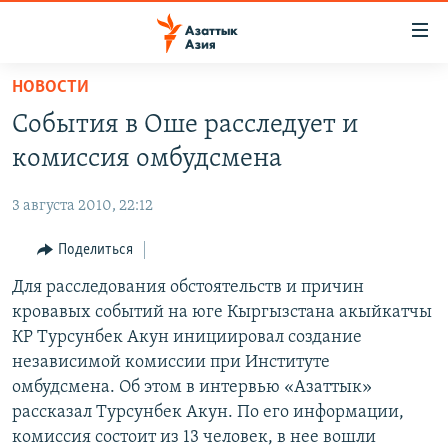
Доступность
ссылок
Вернуться
НОВОСТИ
к
ЦЕНТРАЛЬНАЯ АЗИЯ
События в Оше расследует и
основному
НОВОСТИ
КАЗАХСТАН
содержанию
комиссия омбудсмена
ВОЙНА В УКРАИНЕ
Вернутся
КЫРГЫЗСТАН
к
3 августа 2010, 22:12
НА ДРУГИХ ЯЗЫКАХ
УЗБЕКИСТАН
главной
Поделиться
ТАДЖИКИСТАН
ҚАЗАҚША
навигации
ПОДПИШИТЕСЬ НА НАС В СОЦСЕТЯХ
Вернутся
Для расследования обстоятельств и причин
КЫРГЫЗЧА
к
кровавых событий на юге Кыргызстана акыйкатчы
ЎЗБЕКЧА
поиску
КР Турсунбек Акун инициировал создание
ТОҶИКӢ
Все сайты РСЕ/РС
независимой комиссии при Институте
омбудсмена. Об этом в интервью «Азаттык»
TÜRKMENÇE
рассказал Турсунбек Акун. По его информации,
комиссия состоит из 13 человек, в нее вошли