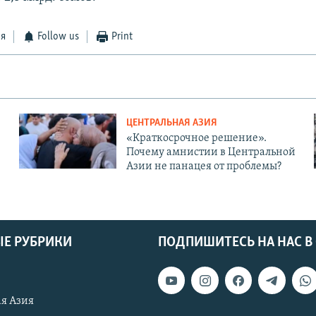
ся
Follow us
Print
ЦЕНТРАЛЬНАЯ АЗИЯ
«Краткосрочное решение».
Почему амнистии в Центральной
Азии не панацея от проблемы?
Е РУБРИКИ
ПОДПИШИТЕСЬ НА НАС В
я Азия