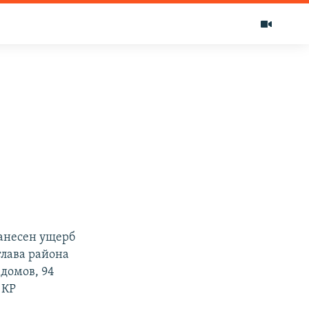
анесен ущерб
глава района
домов, 94
 КР