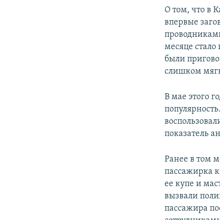
О том, что в
впервые заго
проводниками
месяце стало 
были пригово
слишком мягк
В мае этого г
популярность
воспользовали
показатель а
Ранее в том м
пассажирка к
ее купе и мас
вызвали поли
пассажира по