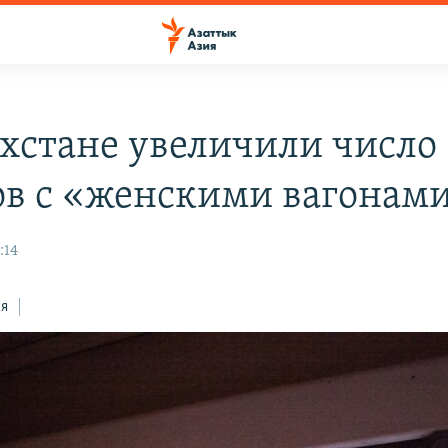
ахстане увеличили число
ов с «женскими вагонам
:14
ся