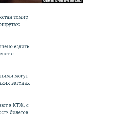
хстан темир
ршрутах:
ешено ездить
ляют о
 ними могут
аких вагонах
ают в КТЖ, с
сть билетов