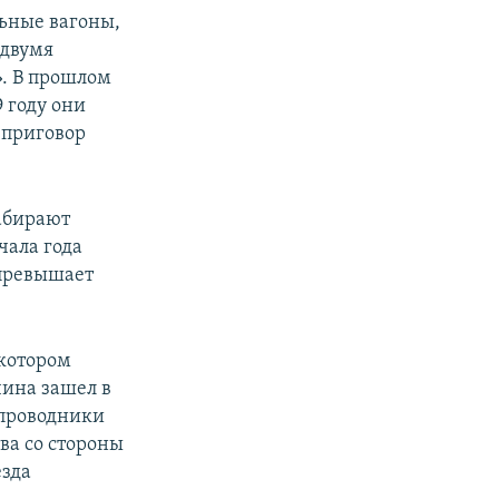
льные вагоны,
 двумя
». В прошлом
9 году они
 приговор
набирают
чала года
 превышает
 котором
чина зашел в
 проводники
ва со стороны
езда