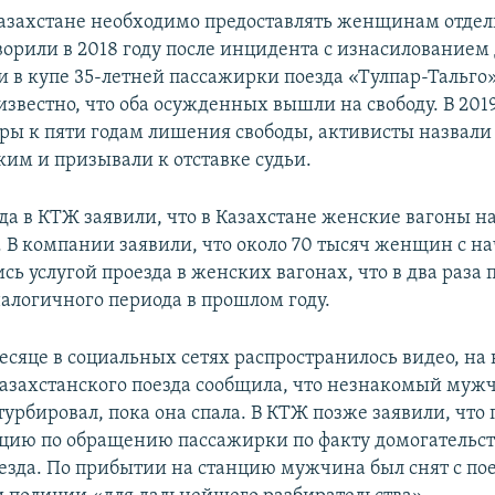
 Казахстане необходимо предоставлять женщинам отде
ворили в 2018 году после инцидента с изнасилованием
 в купе 35-летней пассажирки поезда «Тулпар-Тальго
известно, что оба осужденных вышли на свободу. В 201
ры к пяти годам лишения свободы, активисты назвали
им и призывали к отставке судьи.
ода в КТЖ заявили, что в Казахстане женские вагоны 
. В компании заявили, что около 70 тысяч женщин с на
сь услугой проезда в женских вагонах, что в два раза
налогичного периода в прошлом году.
есяце в социальных сетях распространилось видео, на
азахстанского поезда сообщила, что незнакомый муж
турбировал, пока она спала. В КТЖ позже заявили, что
цию по обращению пассажирки по факту домогательст
езда. По прибытии на станцию мужчина был снят с по