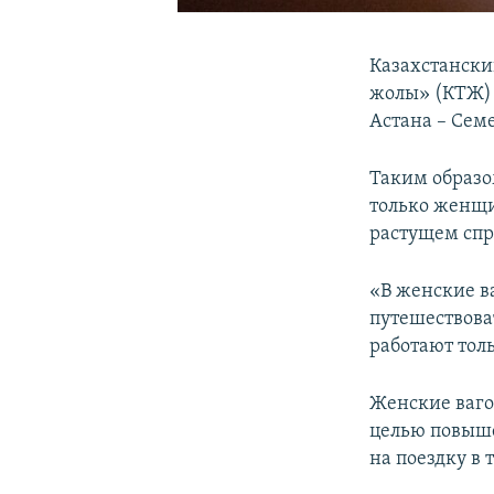
Казахстанск
жолы» (КТЖ) 
Астана – Сем
Таким образо
только женщи
растущем спр
«В женские в
путешествова
работают тол
Женские вагон
целью повыше
на поездку в 