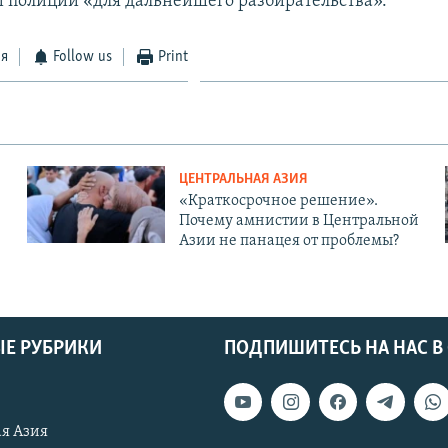
 полиции «для дальнейшего разбирательства».
ся
Follow us
Print
ЦЕНТРАЛЬНАЯ АЗИЯ
«Краткосрочное решение».
Почему амнистии в Центральной
Азии не панацея от проблемы?
Е РУБРИКИ
ПОДПИШИТЕСЬ НА НАС В
я Азия