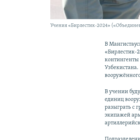
Учения «Бирлестик-2024» («Объединен
В Мангистаус
«Бирлестик-2
контингенты 
Узбекистана.
вооружённого
В учении буд
единиц воору
разыграть с 
экипажей арм
артиллерийск
Подразделени