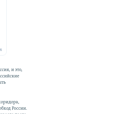
сия, и это,
оссийские
ыть
коридора,
обход России.