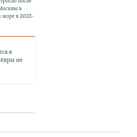
зросло после
Москвы в
 море в 2023-
тся к
нёвры не