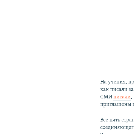
На учения, пр
как писали з
СМИ
писали
,
приглашены п
Все пять стр
соединяющего