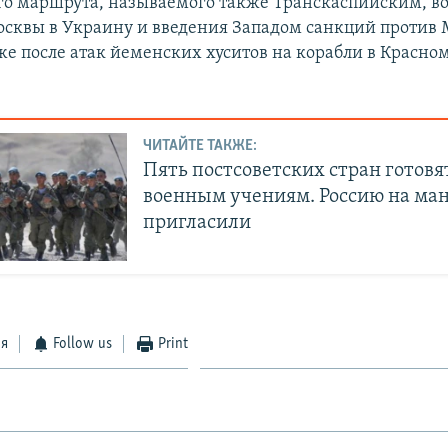
го маршрута, называемого также Транскаспийским, во
сквы в Украину и введения Западом санкций против 
же после атак йеменских хуситов на корабли в Красном
ЧИТАЙТЕ ТАКЖЕ:
Пять постсоветских стран готовя
военным учениям. Россию на ма
пригласили
ся
Follow us
Print