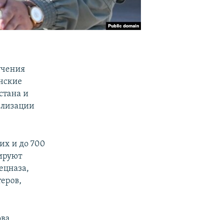
учения
нские
стана и
ализации
их и до 700
ируют
ецназа,
еров,
ва,