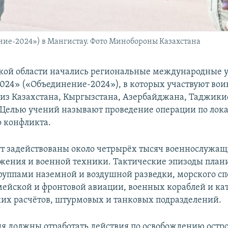
ие-2024») в Мангистау. Фото Минобороны Казахстана
кой области начались региональные международные 
024» («Объединение-2024»), в которых участвуют вои
из Казахстана, Кыргызстана, Азербайджана, Таджики
 Целью учений называют проведение операции по лок
 конфликта.
ут задействованы около четрырёх тысяч военнослужащ
жения и военной техники. Тактические эпизоды план
группами наземной и воздушной разведки, морского сп
ейской и фронтовой авиации, военных кораблей и кат
их расчётов, штурмовых и танковых подразделений.
я должны отработать действия по освобождению остро