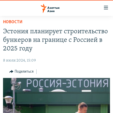
Доступность
ссылок
Вернуться
НОВОСТИ
к
ЦЕНТРАЛЬНАЯ АЗИЯ
Эстония планирует строительство
основному
НОВОСТИ
КАЗАХСТАН
содержанию
бункеров на границе с Россией в
ВОЙНА В УКРАИНЕ
Вернутся
КЫРГЫЗСТАН
2025 году
к
НА ДРУГИХ ЯЗЫКАХ
УЗБЕКИСТАН
главной
8 июля 2024, 15:09
ТАДЖИКИСТАН
ҚАЗАҚША
навигации
ПОДПИШИТЕСЬ НА НАС В СОЦСЕТЯХ
Вернутся
Поделиться
КЫРГЫЗЧА
к
ЎЗБЕКЧА
поиску
ТОҶИКӢ
Все сайты РСЕ/РС
TÜRKMENÇE