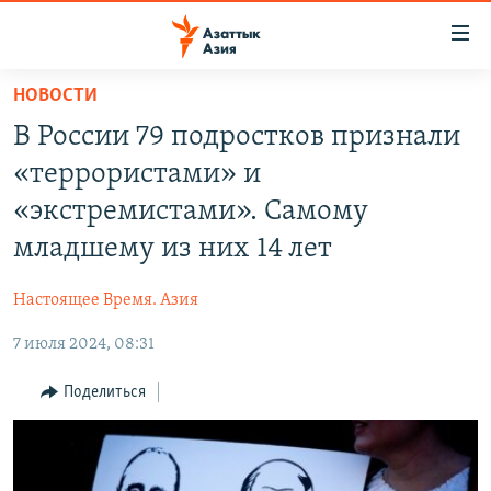
Доступность
ссылок
Вернуться
НОВОСТИ
к
ЦЕНТРАЛЬНАЯ АЗИЯ
В России 79 подростков признали
основному
НОВОСТИ
КАЗАХСТАН
содержанию
«террористами» и
ВОЙНА В УКРАИНЕ
Вернутся
КЫРГЫЗСТАН
«экстремистами». Самому
к
НА ДРУГИХ ЯЗЫКАХ
УЗБЕКИСТАН
младшему из них 14 лет
главной
ТАДЖИКИСТАН
ҚАЗАҚША
навигации
ПОДПИШИТЕСЬ НА НАС В СОЦСЕТЯХ
Настоящее Время. Азия
Вернутся
КЫРГЫЗЧА
к
7 июля 2024, 08:31
ЎЗБЕКЧА
поиску
Поделиться
ТОҶИКӢ
Все сайты РСЕ/РС
TÜRKMENÇE