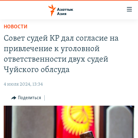
Доступность
ссылок
Вернуться
НОВОСТИ
к
ЦЕНТРАЛЬНАЯ АЗИЯ
Совет судей КР дал согласие на
основному
НОВОСТИ
КАЗАХСТАН
содержанию
привлечение к уголовной
ВОЙНА В УКРАИНЕ
Вернутся
КЫРГЫЗСТАН
ответственности двух судей
к
НА ДРУГИХ ЯЗЫКАХ
УЗБЕКИСТАН
Чуйского облсуда
главной
ТАДЖИКИСТАН
ҚАЗАҚША
навигации
ПОДПИШИТЕСЬ НА НАС В СОЦСЕТЯХ
4 июля 2024, 13:34
Вернутся
КЫРГЫЗЧА
к
Поделиться
ЎЗБЕКЧА
поиску
ТОҶИКӢ
Все сайты РСЕ/РС
TÜRKMENÇE