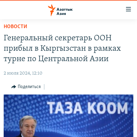
Доступность
ссылок
Вернуться
НОВОСТИ
к
ЦЕНТРАЛЬНАЯ АЗИЯ
Генеральный секретарь ООН
основному
НОВОСТИ
КАЗАХСТАН
содержанию
прибыл в Кыргызстан в рамках
ВОЙНА В УКРАИНЕ
Вернутся
КЫРГЫЗСТАН
турне по Центральной Азии
к
НА ДРУГИХ ЯЗЫКАХ
УЗБЕКИСТАН
главной
2 июля 2024, 12:10
ТАДЖИКИСТАН
ҚАЗАҚША
навигации
ПОДПИШИТЕСЬ НА НАС В СОЦСЕТЯХ
Вернутся
Поделиться
КЫРГЫЗЧА
к
ЎЗБЕКЧА
поиску
ТОҶИКӢ
Все сайты РСЕ/РС
TÜRKMENÇE