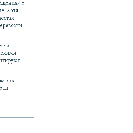
бщения» о
е. Хотя
местах
перевозки
емых
йскими
ентируют
ом как
ран.