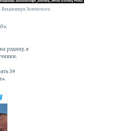
а Владимира Зеленского.
0».
на родину, в
ичники.
ять 59
и».