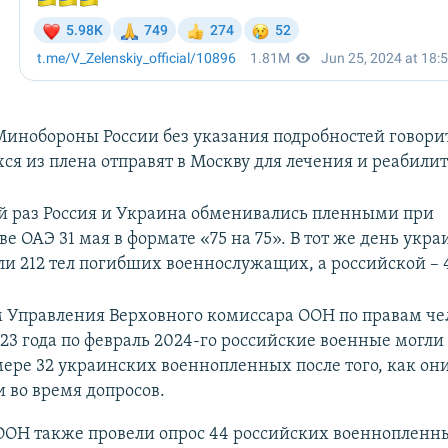
инобороны России без указания подробностей говорит
ся из плена отправят в Москву для лечения и реабили
 раз Россия и Украина обменивались пленными при
е ОАЭ 31 мая в формате «75 на 75». В тот же день укр
ли 212 тел погибших военнослужащих, а российской – 
 Управления Верховного комиссара ООН по правам чел
23 года по февраль 2024-го российские военные могли 
ере 32 украинских военнопленных после того, как он
 во время допросов.
ООН также провели опрос 44 российских военнопленн