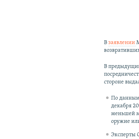
В
заявлении
М
возвративших
В предыдущий
посредничеств
стороне выда
По данным
декабря 20
меньшей м
оружие или
Эксперты 