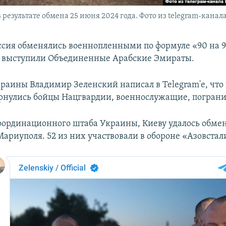
езультате обмена 25 июня 2024 года. Фото из telegram-канал
ссия обменялись военнопленными по формуле «90 на 9
 выступили Объединенные Арабские Эмираты.
раины Владимир Зеленский написал в Telegram'е, что 
ернулись бойцы Нацгвардии, военнослужащие, погран
ординационного штаба Украины, Киеву удалось обмен
ариуполя. 52 из них участвовали в обороне «Азовстал