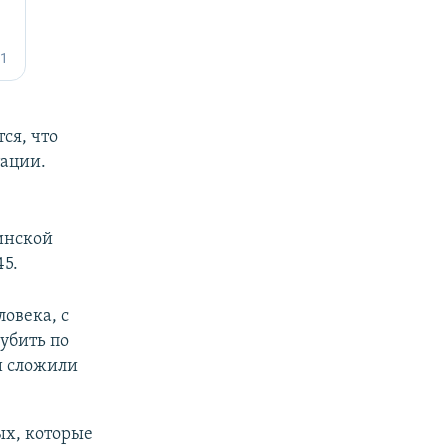
ся, что
тации.
аинской
45.
овека, с
убить по
и сложили
ых, которые