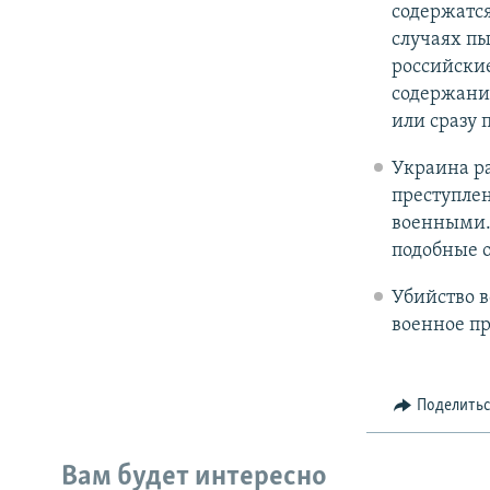
содержатс
случаях пы
российские
содержания
или сразу п
Украина ра
преступле
военными.
подобные 
Убийство 
военное пр
Поделить
Вам будет интересно