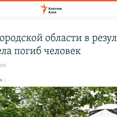
ородской области в резу
ела погиб человек
2:51
ся