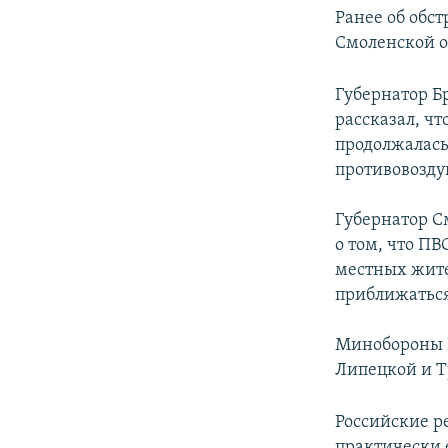
Ранее об обст
Смоленской об
Губернатор Б
рассказал, чт
продолжалась
противовозду
Губернатор С
о том, что П
местных жите
приближаться
Минобороны Р
Липецкой и Т
Российские р
практически 