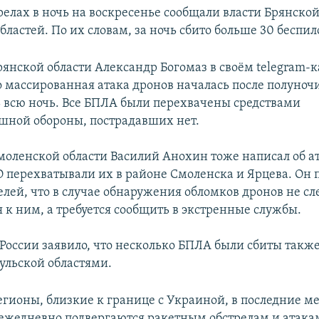
релах в ночь на воскресенье сообщали власти Брянской
ластей. По их словам, за ночь сбито больше 30 беспи
рянской области Александр Богомаз в своём telegram-
о массированная атака дронов началась после полуноч
 всю ночь. Все БПЛА были перехвачены средствами
шной обороны, пострадавших нет.
моленской области Василий Анохин тоже написал об а
ВО перехватывали их в районе Смоленска и Ярцева. Он
лей, что в случае обнаружения обломков дронов не сл
 к ним, а требуется сообщить в экстренные службы.
оссии заявило, что несколько БПЛА были сбиты также
ульской областями.
егионы, близкие к границе с Украиной, в последние м
ежедневно подвергаются ракетным обстрелам и атака