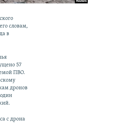
ского
его словам,
да в
нья
ущено 57
темой ПВО.
вскому
акам дронов
 один
кий.
са с дрона