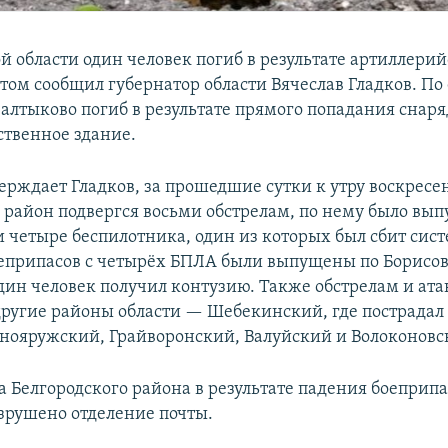
й области один человек погиб в результате артиллерий
этом сообщил губернатор области Вячеслав Гладков. По 
Салтыково погиб в результате прямого попадания снаря
ственное здание.
верждает Гладков, за прошедшие сутки к утру воскресе
 район подвергся восьми обстрелам, по нему было вып
и четыре беспилотника, один из которых был сбит сис
еприпасов с четырёх БПЛА были выпущены по Борисо
один человек получил контузию. Также обстрелам и ат
другие районы области — Шебекинский, где пострадал
снояружский, Грайворонский, Валуйский и Волоконовс
а Белгородского района в результате падения боеприпа
зрушено отделение почты.