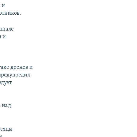
 и
лотников.
канале
и и
таке дронов и
 предупредил
едует
 над
есяцы
м