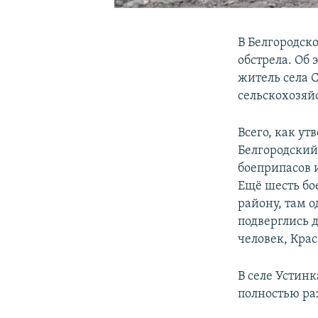
В Белгородско
обстрела. Об 
житель села 
сельскохозяй
Всего, как ут
Белгородский
боеприпасов 
Ещё шесть бо
району, там 
подверглись 
человек, Кра
В селе Устинк
полностью ра