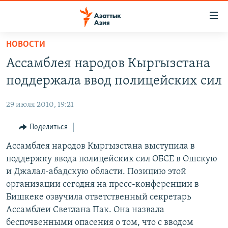
Доступность
ссылок
Вернуться
НОВОСТИ
к
ЦЕНТРАЛЬНАЯ АЗИЯ
Ассамблея народов Кыргызстана
основному
НОВОСТИ
КАЗАХСТАН
содержанию
поддержала ввод полицейских сил
ВОЙНА В УКРАИНЕ
Вернутся
КЫРГЫЗСТАН
к
29 июля 2010, 19:21
НА ДРУГИХ ЯЗЫКАХ
УЗБЕКИСТАН
главной
Поделиться
ТАДЖИКИСТАН
ҚАЗАҚША
навигации
ПОДПИШИТЕСЬ НА НАС В СОЦСЕТЯХ
Вернутся
Ассамблея народов Кыргызстана выступила в
КЫРГЫЗЧА
к
поддержку ввода полицейских сил ОБСЕ в Ошскую
ЎЗБЕКЧА
поиску
и Джалал-абадскую области. Позицию этой
ТОҶИКӢ
Все сайты РСЕ/РС
организации сегодня на пресс-конференции в
Бишкеке озвучила ответственный секретарь
TÜRKMENÇE
Ассамблеи Светлана Пак. Она назвала
беспочвенными опасения о том, что с вводом