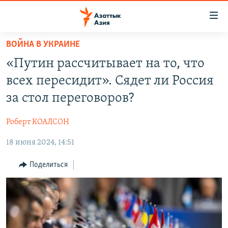
Доступность
ссылок
Вернуться
ВОЙНА В УКРАИНЕ
к
ЦЕНТРАЛЬНАЯ АЗИЯ
«Путин рассчитывает на то, что
основному
НОВОСТИ
КАЗАХСТАН
содержанию
всех пересидит». Сядет ли Россия
ВОЙНА В УКРАИНЕ
Вернутся
КЫРГЫЗСТАН
за стол переговоров?
к
НА ДРУГИХ ЯЗЫКАХ
УЗБЕКИСТАН
главной
Роберт КОАЛСОН
ТАДЖИКИСТАН
ҚАЗАҚША
навигации
ПОДПИШИТЕСЬ НА НАС В СОЦСЕТЯХ
Вернутся
18 июня 2024, 14:51
КЫРГЫЗЧА
к
ЎЗБЕКЧА
Поделиться
поиску
ТОҶИКӢ
Все сайты РСЕ/РС
TÜRKMENÇE