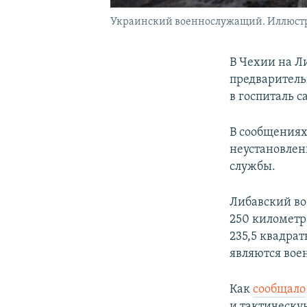
Украинский военнослужащий. Иллюстр
В Чехии на Л
предваритель
в госпиталь 
В сообщениях
неустановлен
службы.
Либавский во
250 километра
235,5 квадра
являются вое
Как
сообщало
и тактическу