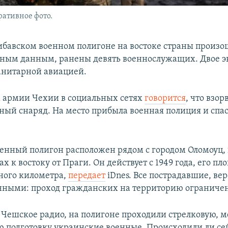
ативное фото.
ибавском военном полигоне на востоке страны произо
ным данным, ранены девять военнослужащих. Двое 
санитарной авиацией.
 армии Чехии в социальных сетях
говорится
, что взор
ный снаряд. На место прибыла военная полиция и спа
енный полигон расположен рядом с городом Оломоуц,
х к востоку от Праги. Он действует с 1949 года, его пл
тного километра,
передает
iDnes. Все пострадавшие, вер
нными: проход гражданских на территорию ограничен
Чешское радио, на полигоне проходили стрелковую, 
ю подготовку украинские военные. Происходили ли се