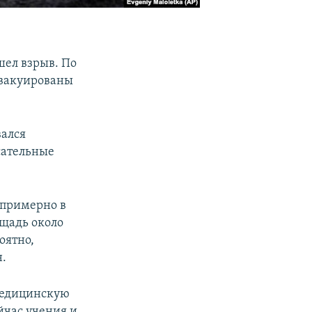
шел взрыв. По
эвакуированы
вался
сательные
 примерно в
ощадь около
оятно,
.
медицинскую
йчас учения и