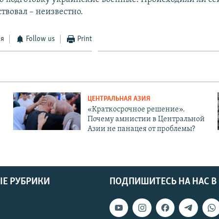
ствовал – неизвестно.
ся
Follow us
Print
ЦЕНТРАЛЬНАЯ АЗИЯ
«Краткосрочное решение».
Почему амнистии в Центральной
Азии не панацея от проблемы?
Е РУБРИКИ
ПОДПИШИТЕСЬ НА НАС В