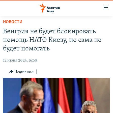
Доступность
ссылок
Вернуться
НОВОСТИ
к
ЦЕНТРАЛЬНАЯ АЗИЯ
Венгрия не будет блокировать
основному
НОВОСТИ
КАЗАХСТАН
содержанию
помощь НАТО Киеву, но сама не
ВОЙНА В УКРАИНЕ
Вернутся
КЫРГЫЗСТАН
будет помогать
к
НА ДРУГИХ ЯЗЫКАХ
УЗБЕКИСТАН
главной
12 июня 2024, 16:58
ТАДЖИКИСТАН
ҚАЗАҚША
навигации
ПОДПИШИТЕСЬ НА НАС В СОЦСЕТЯХ
Вернутся
Поделиться
КЫРГЫЗЧА
к
ЎЗБЕКЧА
поиску
ТОҶИКӢ
Все сайты РСЕ/РС
TÜRKMENÇE