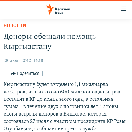
Доступность
ссылок
Вернуться
НОВОСТИ
к
ЦЕНТРАЛЬНАЯ АЗИЯ
Доноры обещали помощь
основному
НОВОСТИ
КАЗАХСТАН
содержанию
Кыргызстану
ВОЙНА В УКРАИНЕ
Вернутся
КЫРГЫЗСТАН
к
28 июля 2010, 16:18
НА ДРУГИХ ЯЗЫКАХ
УЗБЕКИСТАН
главной
Поделиться
ТАДЖИКИСТАН
ҚАЗАҚША
навигации
ПОДПИШИТЕСЬ НА НАС В СОЦСЕТЯХ
Вернутся
Кыргызстану будет выделено 1,1 миллиарда
КЫРГЫЗЧА
к
долларов, из них около 600 миллионов долларов
ЎЗБЕКЧА
поиску
поступят в КР до конца этого года, а остальная
ТОҶИКӢ
Все сайты РСЕ/РС
сумма - в течение двух с половиной лет. Таковы
итоги встречи доноров в Бишкеке, которая
TÜRKMENÇE
состоялась 27 июля с участием президента КР Розы
Отунбаевой, сообщает ее пресс-служба.