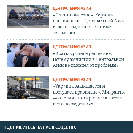
ЦЕНТРАЛЬНАЯ АЗИЯ
«Очень помпезно». Кортежи
президентов в Центральной Азии
и эксцессы, которые с ними
связывают
ЦЕНТРАЛЬНАЯ АЗИЯ
«Краткосрочное решение».
Почему амнистии в Центральной
Азии не панацея от проблемы?
ЦЕНТРАЛЬНАЯ АЗИЯ
«Украина защищается и
поступает правильно». Мигранты
— о топливном кризисе в России
и его последствиях
ПОДПИШИТЕСЬ НА НАС В СОЦСЕТЯХ