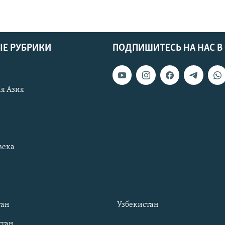
Е РУБРИКИ
ПОДПИШИТЕСЬ НА НАС В
я Азия
века
тан
Узбекистан
тан