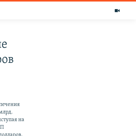
ие
ров
спечения
млрд.
ступая на
ВП
долларов.