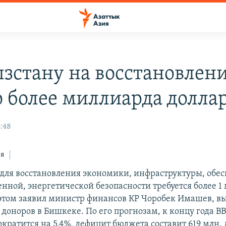
зстану на восстановлен
 более миллиарда долла
6:48
ся
для восстановления экономики, инфраструктуры, обе
нной, энергетической безопасности требуется более 1 
 этом заявил министр финансов КР Чоробек Имашев, вы
доноров в Бишкеке. По его прогнозам, к концу года В
кратится на 5,4%, дефицит бюджета составит 619 млн. 