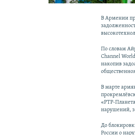
В Армении пр
задолженност
высокотехно
По словам Ай
Channel Worl
накопив задо
общественном
В марте армя
прокремлёвск
«РТР-Планета
нарушений, з
До блокировк
России о нар