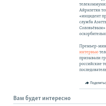
телекоммуник
Айрапетян тог
«инцидент пр
служба Азат
Соловьёвым» 
оскорбитель
Премьер-мин
интервью
тел
призывали гр
российские т
последовател
Поделить
Вам будет интересно