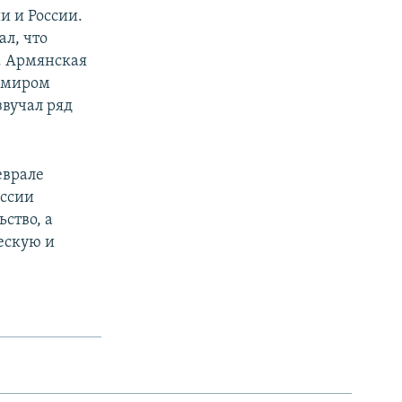
 и России.
ал, что
. Армянская
димиром
звучал ряд
еврале
оссии
ство, а
ескую и