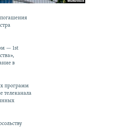
 погашения
стра
м — 1st
ства»,
ание в
их программ
е телеканала
оянных
осольству