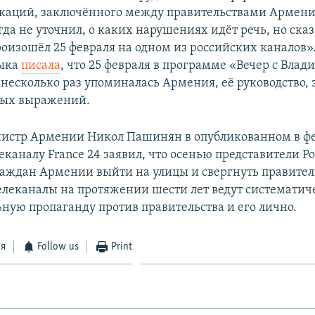
аций, заключённого между правительствами Армении
да не уточнил, о каких нарушениях идёт речь, но сказ
оизошёл 25 февраля на одном из российских каналов»
тыка
писала
, что 25 февраля в программе «Вечер с Вла
несколько раз упоминалась Армения, её руководство, 
ных выражений.
истр Армении Никол Пашинян в опубликованном в ф
еканалу France 24 заявил, что осенью представители Р
аждан Армении выйти на улицы и свергнуть правитель
елеканалы на протяжении шести лет ведут систематич
ьную пропаганду против правительства и его лично.
ся
Follow us
Print