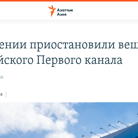
ении приостановили ве
йского Первого канала
56
ся