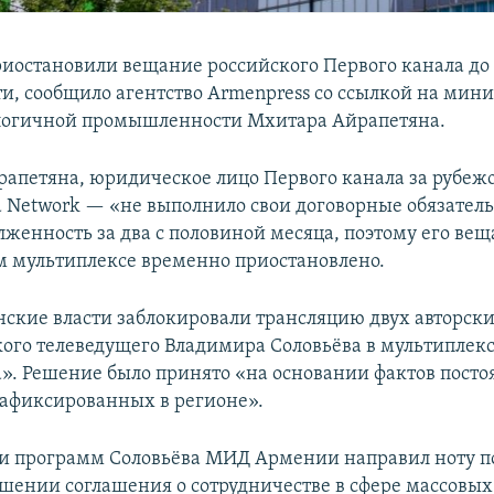
иостановили вещание российского Первого канала до
и, сообщило агентство Armenpress со ссылкой на мини
логичной промышленности Мхитара Айрапетяна.
рапетяна, юридическое лицо Первого канала за рубежо
d Network — «не выполнило свои договорные обязатель
лженность за два с половиной месяца, поэтому его вещ
 мультиплексе временно приостановлено.
нские власти заблокировали трансляцию двух авторск
ого телеведущего Владимира Соловьёва в мультиплекс
». Решение было принято «на основании фактов пост
афиксированных в регионе».
и программ Соловьёва МИД Армении направил ноту п
ушении соглашения о сотрудничестве в сфере массовых