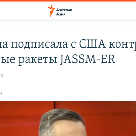
а подписала с США конт
вые ракеты JASSM-ER
30
ся