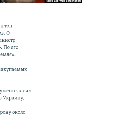
нгтон
в. О
инистр
. По его
земля».
 закупаемых
ружённых сил
в Украину,
орону около