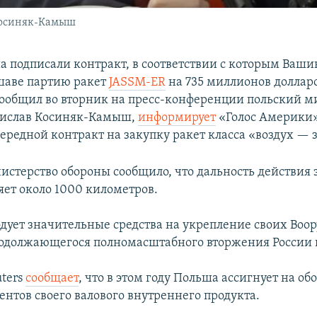
Косиняк-Камыш
 подписали контракт, в соответствии с которым Ваши
шаве партию ракет
JASSM-ER
на 735 миллионов долларо
ообщил во вторник на пресс-конференции польский м
дислав Косиняк-Камыш,
информирует
«Голос Америки»
чередной контракт на закупку ракет класса «воздух — 
истерство обороны сообщило, что дальность действия
яет около 1000 километров.
дует значительные средства на укрепление своих Воо
родолжающегося полномасштабного вторжения России 
uters
сообщает
, что в этом году Польша ассигнует на об
ентов своего валового внутреннего продукта.