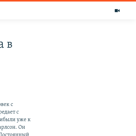
а в
век с
едает с
рибыли уже к
арлсон. Он
 Постоянный