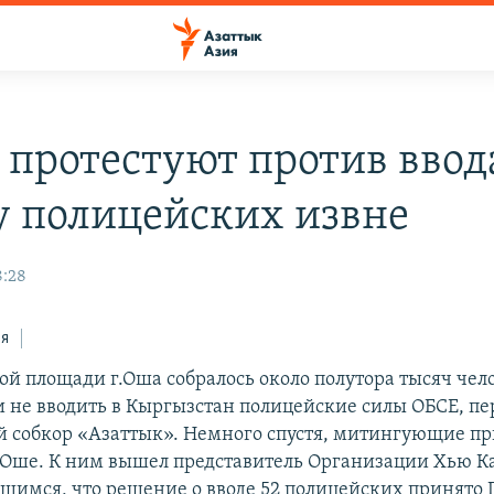
 протестуют против ввод
у полицейских извне
8:28
ся
ой площади г.Оша собралось около полутора тысяч чело
 не вводить в Кыргызстан полицейские силы ОБСЕ, пер
й собкор «Азаттык». Немного спустя, митингующие п
 Оше. К ним вышел представитель Организации Хью К
вшимся, что решение о вводе 52 полицейских принято