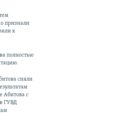
атем
но признали
рили к
ева полностью
итацию.
битова сняли
езультатам
е Абитова с
ов ГУВД
дам