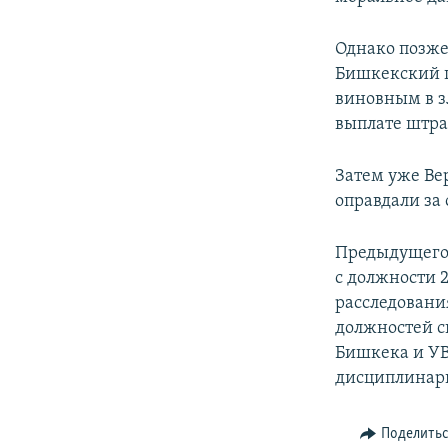
Однако позже
Бишкекский г
виновным в з
выплате штра
Затем уже Ве
оправдали за
Предыдущего 
с должности 
расследовани
должностей с
Бишкека и УВ
дисциплинарн
Поделить