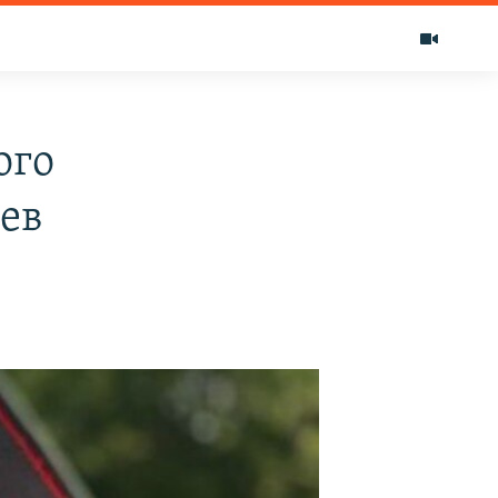
ого
ев