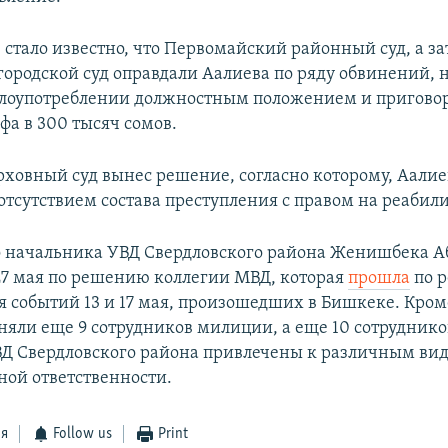
 стало известно, что Первомайский районный суд, а з
ородской суд оправдали Аалиева по ряду обвинений, 
лоупотреблении должностным положением и пригово
фа в 300 тысяч сомов.
рховный суд вынес решение, согласно которому, Аали
 отсутствием состава преступления с правом на реабил
начальника УВД Свердловского района Женишбека А
27 мая по решению коллегии МВД, которая
прошла
по р
я событий 13 и 17 мая, произошедших в Бишкеке. Кром
няли еще 9 сотрудников милиции, а еще 10 сотрудник
Д Свердловского района привлечены к различным ви
ой ответственности.
ся
Follow us
Print