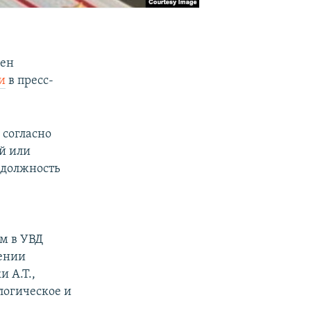
чен
и
в пресс-
 согласно
й или
 должность
м в УВД
лении
 А.Т.,
логическое и