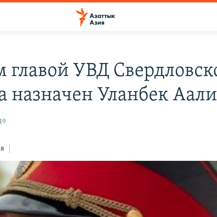
 главой УВД Свердловск
а назначен Уланбек Аали
49
ся