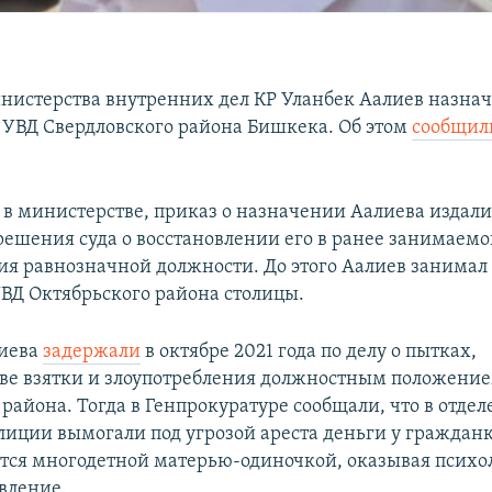
истерства внутренних дел КР Уланбек Аалиев назна
УВД Свердловского района Бишкека. Об этом
сообщил
 в министерстве, приказ о назначении Аалиева издали
ешения суда о восстановлении его в ранее занимаемо
ия равнозначной должности. До этого Аалиев занимал
ВД Октябрьского района столицы.
лиева
задержали
в октябре 2021 года по делу о пытках,
ве взятки и злоупотребления должностным положение
района. Тогда в Генпрокуратуре сообщали, что в отде
иции вымогали под угрозой ареста деньги у гражданки
ется многодетной матерью-одиночкой, оказывая психо
вление.