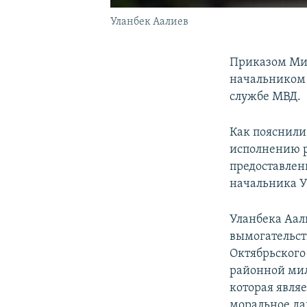
Уланбек Аалиев
Приказом Мин
начальником 
службе МВД.
Как пояснили
исполнению р
предоставлен
начальника У
Уланбека Аа
вымогательст
Октябрьского 
районной мил
которая явля
моральное да