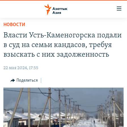
Доступность
ссылок
Вернуться
НОВОСТИ
к
ЦЕНТРАЛЬНАЯ АЗИЯ
Власти Усть-Каменогорска подали
основному
НОВОСТИ
КАЗАХСТАН
содержанию
в суд на семьи кандасов, требуя
ВОЙНА В УКРАИНЕ
Вернутся
КЫРГЫЗСТАН
взыскать с них задолженность
к
НА ДРУГИХ ЯЗЫКАХ
УЗБЕКИСТАН
главной
22 мая 2024, 17:55
ТАДЖИКИСТАН
ҚАЗАҚША
навигации
ПОДПИШИТЕСЬ НА НАС В СОЦСЕТЯХ
Вернутся
Поделиться
КЫРГЫЗЧА
к
ЎЗБЕКЧА
поиску
ТОҶИКӢ
Все сайты РСЕ/РС
TÜRKMENÇE