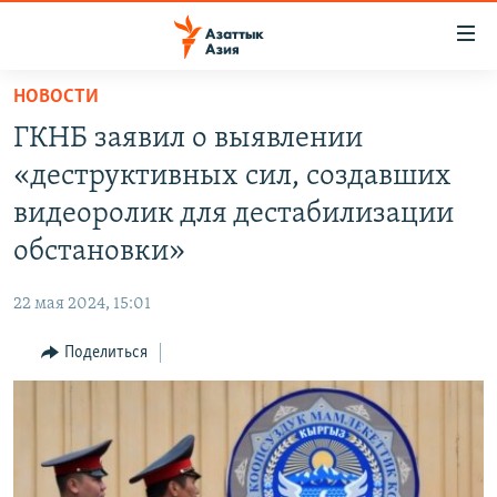
Доступность
ссылок
Вернуться
НОВОСТИ
к
ЦЕНТРАЛЬНАЯ АЗИЯ
ГКНБ заявил о выявлении
основному
НОВОСТИ
КАЗАХСТАН
содержанию
«деструктивных сил, создавших
ВОЙНА В УКРАИНЕ
Вернутся
КЫРГЫЗСТАН
видеоролик для дестабилизации
к
НА ДРУГИХ ЯЗЫКАХ
УЗБЕКИСТАН
обстановки»
главной
ТАДЖИКИСТАН
ҚАЗАҚША
навигации
ПОДПИШИТЕСЬ НА НАС В СОЦСЕТЯХ
22 мая 2024, 15:01
Вернутся
КЫРГЫЗЧА
к
Поделиться
ЎЗБЕКЧА
поиску
ТОҶИКӢ
Все сайты РСЕ/РС
TÜRKMENÇE