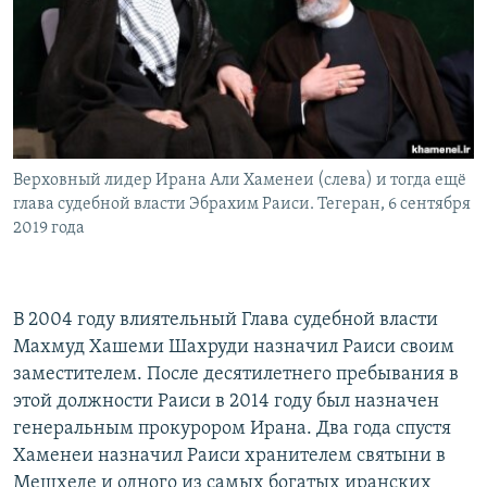
Верховный лидер Ирана Али Хаменеи (слева) и тогда ещё
глава судебной власти Эбрахим Раиси. Тегеран, 6 сентября
2019 года
В 2004 году влиятельный Глава судебной власти
Махмуд Хашеми Шахруди назначил Раиси своим
заместителем. После десятилетнего пребывания в
этой должности Раиси в 2014 году был назначен
генеральным прокурором Ирана. Два года спустя
Хаменеи назначил Раиси хранителем святыни в
Мешхеде и одного из самых богатых иранских