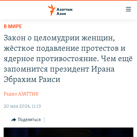
Доступность
ссылок
Вернуться
В МИРЕ
к
ЦЕНТРАЛЬНАЯ АЗИЯ
Закон о целомудрии женщин,
основному
НОВОСТИ
КАЗАХСТАН
содержанию
жёсткое подавление протестов и
ВОЙНА В УКРАИНЕ
Вернутся
КЫРГЫЗСТАН
ядерное противостояние. Чем ещё
к
НА ДРУГИХ ЯЗЫКАХ
УЗБЕКИСТАН
запомнится президент Ирана
главной
ТАДЖИКИСТАН
ҚАЗАҚША
навигации
Эбрахим Раиси
ПОДПИШИТЕСЬ НА НАС В СОЦСЕТЯХ
Вернутся
КЫРГЫЗЧА
к
Радио АЗАТТЫК
ЎЗБЕКЧА
поиску
20 мая 2024, 11:13
ТОҶИКӢ
Все сайты РСЕ/РС
Поделиться
TÜRKMENÇE