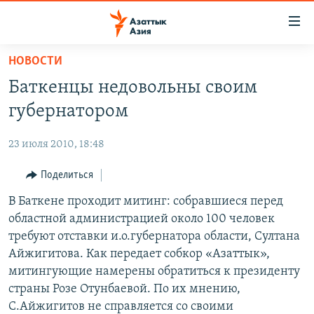
Доступность
ссылок
Вернуться
НОВОСТИ
к
ЦЕНТРАЛЬНАЯ АЗИЯ
Баткенцы недовольны своим
основному
НОВОСТИ
КАЗАХСТАН
содержанию
губернатором
ВОЙНА В УКРАИНЕ
Вернутся
КЫРГЫЗСТАН
к
23 июля 2010, 18:48
НА ДРУГИХ ЯЗЫКАХ
УЗБЕКИСТАН
главной
Поделиться
ТАДЖИКИСТАН
ҚАЗАҚША
навигации
ПОДПИШИТЕСЬ НА НАС В СОЦСЕТЯХ
Вернутся
В Баткене проходит митинг: собравшиеся перед
КЫРГЫЗЧА
к
областной администрацией около 100 человек
ЎЗБЕКЧА
поиску
требуют отставки и.о.губернатора области, Султана
ТОҶИКӢ
Все сайты РСЕ/РС
Айжигитова. Как передает собкор «Азаттык»,
митингующие намерены обратиться к президенту
TÜRKMENÇE
страны Розе Отунбаевой. По их мнению,
С.Айжигитов не справляется со своими