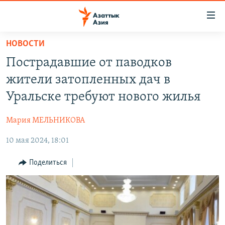
Доступность
ссылок
Вернуться
НОВОСТИ
к
ЦЕНТРАЛЬНАЯ АЗИЯ
Пострадавшие от паводков
основному
НОВОСТИ
КАЗАХСТАН
содержанию
жители затопленных дач в
ВОЙНА В УКРАИНЕ
Вернутся
КЫРГЫЗСТАН
Уральске требуют нового жилья
к
НА ДРУГИХ ЯЗЫКАХ
УЗБЕКИСТАН
главной
Мария МЕЛЬНИКОВА
ТАДЖИКИСТАН
ҚАЗАҚША
навигации
ПОДПИШИТЕСЬ НА НАС В СОЦСЕТЯХ
Вернутся
10 мая 2024, 18:01
КЫРГЫЗЧА
к
ЎЗБЕКЧА
Поделиться
поиску
ТОҶИКӢ
Все сайты РСЕ/РС
TÜRKMENÇE