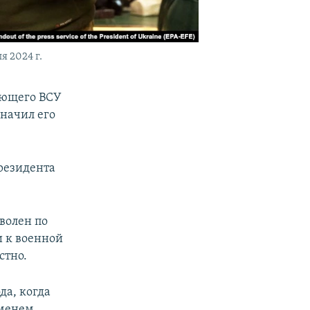
 2024 г.
ующего ВСУ
начил его
резидента
волен по
и к военной
стно.
да, когда
именем