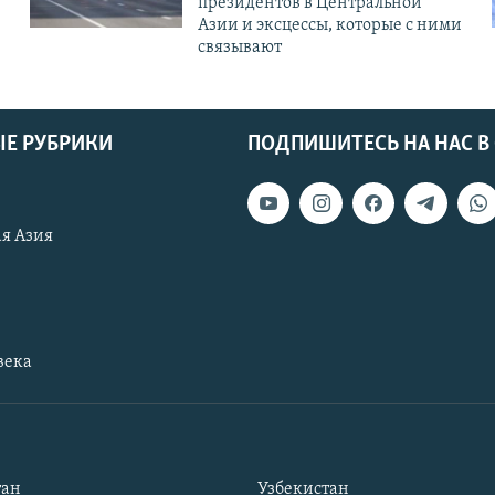
президентов в Центральной
Азии и эксцессы, которые с ними
связывают
Е РУБРИКИ
ПОДПИШИТЕСЬ НА НАС В
я Азия
века
тан
Узбекистан