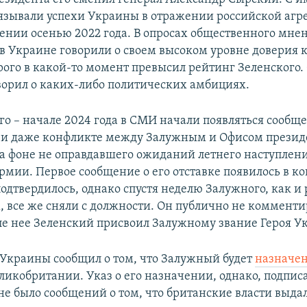
язывали успехи Украины в отражении российской агр
ении осенью 2022 года. В опросах общественного мне
в Украине говорили о своем высоком уровне доверия 
рого в какой-то момент превысил рейтинг Зеленского.
оворил о каких-либо политических амбициях.
го – начале 2024 года в СМИ начали появляться сообщ
 и даже конфликте между Залужным и Офисом презид
 фоне не оправдавшего ожиданий летнего наступлен
рмии. Первое сообщение о его отставке появилось в ко
подтвердилось, однако спустя неделю Залужного, как и 
 все же сняли с должности. Он публично не комменти
сле нее Зеленский присвоил Залужному звание Героя У
Украины сообщил о том, что Залужный будет
назначе
ликобритании. Указ о его назначении, однако, подпис
 не было сообщений о том, что британские власти выда