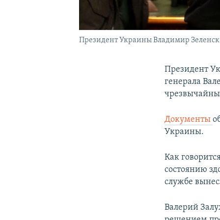
Президент Украины Владимир Зеленски
Президент У
генерала Вал
чрезвычайны
Документы
о
Украины.
Как говоритс
состоянию зд
службе вынесл
Валерий Залу
решением пре