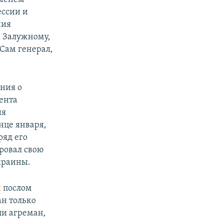
ессии и
ния
к Залужному,
 Сам генерал,
ения о
ента
ия
нце января,
ряд его
ровал свою
краины.
н
послом
ан только
ли агреман,