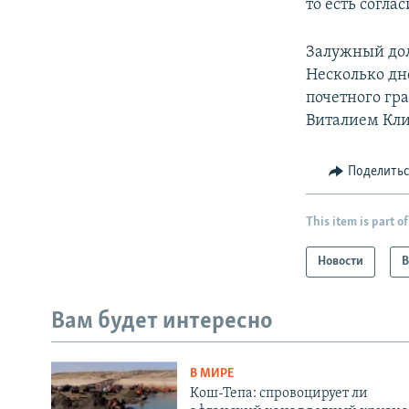
то есть согла
Залужный дол
Несколько дне
почетного гр
Виталием Кли
Поделить
This item is part of
Новости
В
Вам будет интересно
В МИРЕ
Кош-Тепа: спровоцирует ли