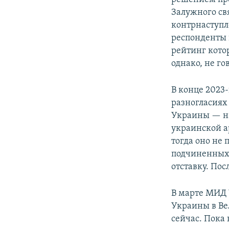
Залужного св
контрнаступл
респонденты 
рейтинг кото
однако, не г
В конце 2023-
разногласиях
Украины — на
украинской а
тогда оно не 
подчиненных,
отставку. По
В марте МИД 
Украины в Ве
сейчас. Пока