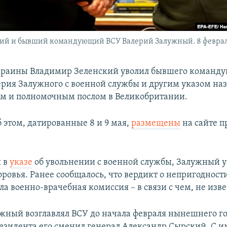
й и бывший командующий ВСУ Валерий Залужный. 8 февраля
краины Владимир Зеленский уволил бывшего команд
ерия Залужного с военной службы и другим указом наз
м и полномочным послом в Великобритании.
б этом, датированные 8 и 9 мая,
размещены
на сайте п
я в
указе
об увольнении с военной службы, Залужный у
оровья. Ранее сообщалось, что вердикт о непригодност
а военно-врачебная комиссия – в связи с чем, не изве
жный возглавлял ВСУ до начала февраля нынешнего го
зидента его сменил генерал Александр Сырский. С 