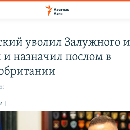
ский уволил Залужного и
 и назначил послом в
обритании
:23
ся