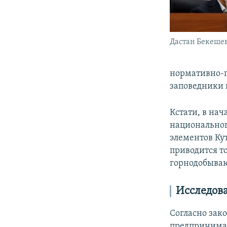
Дастан Бекешев
нормативно-п
заповедники и
Кстати, в на
национальног
элементов Ку
приводится то
горнодобыва
Исследова
Согласно зак
предпринимат