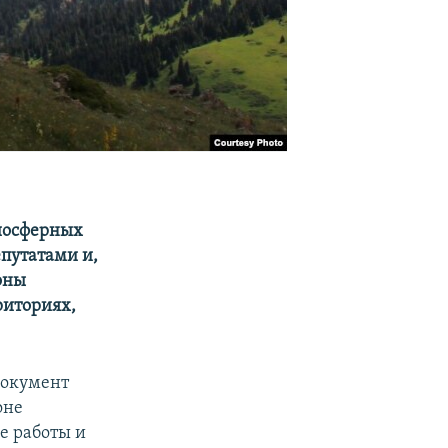
биосферных
путатами и,
оны
риториях,
документ
оне
е работы и