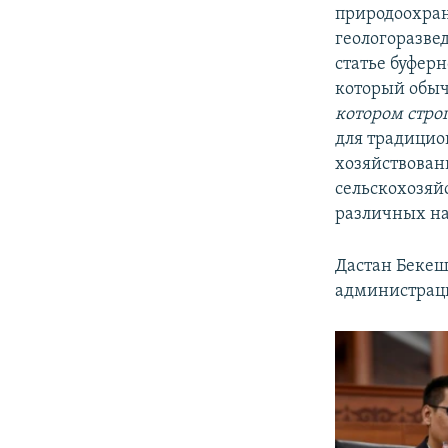
природоохран
геологоразве
статье буфер
который обыч
котором стро
для традицио
хозяйствован
сельскохозяй
различных на
Дастан Бекеш
администраци