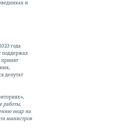
поведниках и
023 года
т поддержал
л принят
ания,
я депутат
риториях»,
е работы,
ению недр на
ета министров