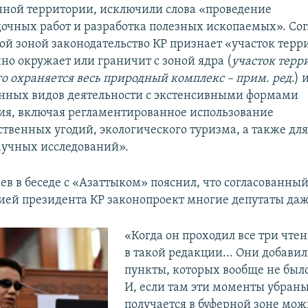
ной территории, исключили слова «проведение
дочных работ и разработка полезных ископаемых». Сог
ной зоной законодательство КР признает «участок терр
но окружает или граничит с зоной ядра (
участок терр
го охраняется весь природный комплекс
–
прим. ред
.) 
нных видов деятельности с экстенсивными формами
ия, включая регламентированное использование
ственных угодий, экологического туризма, а также дл
учных исследований».
ев в беседе с «Азаттыком» пояснил, что согласованный
ей президента КР законопроект многие депутаты даж
«Когда он проходил все три чтен
в такой редакции... Они добавил
пункты, которых вообще не было
И, если там эти моменты убраны,
получается в буферной зоне мож