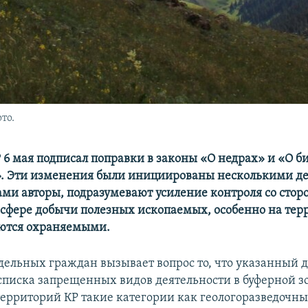
то.
 6 мая подписал поправки в законы «О недрах» и «О 
. Эти изменения были инициированы несколькими де
сами авторы, подразумевают усиление контроля со стор
в сфере добычи полезных ископаемых, особенно на тер
яются охраняемыми.
тдельных граждан вызывает вопрос то, что указанный 
списка запрещенных видов деятельности в буферной з
ерриторий КР такие категории как геологоразведочны