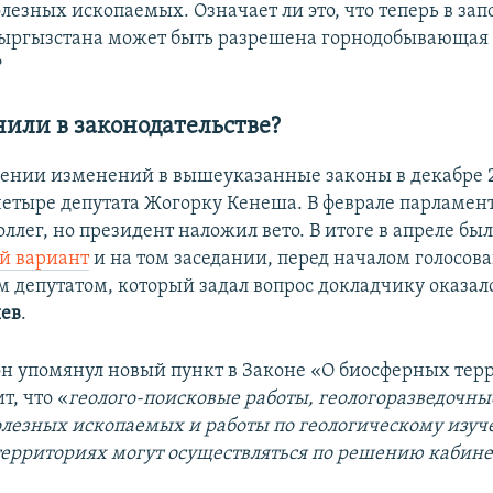
лезных ископаемых. Означает ли это, что теперь в за
Кыргызстана может быть разрешена горнодобывающая
?
или в законодательстве?
сении изменений в вышеуказанные законы в декабре 2
етыре депутата Жогорку Кенеша. В феврале парламен
ллег, но президент наложил вето. В итоге в апреле бы
й вариант
и на том заседании, перед началом голосов
 депутатом, который задал вопрос докладчику оказалс
шев
.
 он упомянул новый пункт в Законе «О биосферных тер
т, что «
геолого-поисковые работы, геологоразведочны
олезных ископаемых и работы по геологическому изуч
ерриториях могут осуществляться по решению кабин