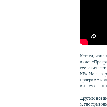
Кстати, изна
виде: «Прогр
геологически
КР». Но в воз
программы «п
вышеуказанн
Другим новше
5, где приво