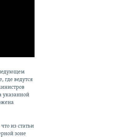
следующем
, где ведутся
министров
ка указанной
ожена
что из статьи
ерной зоне