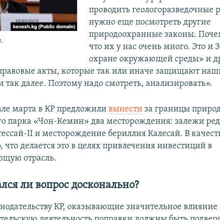
проводить геологоразведочные р
нужно еще посмотреть другие
природоохранные законы. Поче
.
что их у нас очень много. Это и 
охране окружающей среды» и д
равовые акты, которые так или иначе защищают на
 так далее. Поэтому надо смотреть, анализировать».
чале марта в КР предложили
вынести
за границы приро
о парка «Чон-Кемин» два месторождения: залежи ре
тессай-II и месторождение бериллия Калесай. В качест
, что делается это в целях привлечения инвестиций в
ющую отрасль.
лся ли вопрос досконально?
онодательству КР, оказывающие значительное влияние
ельскую деятельность поправки должны быть подвер