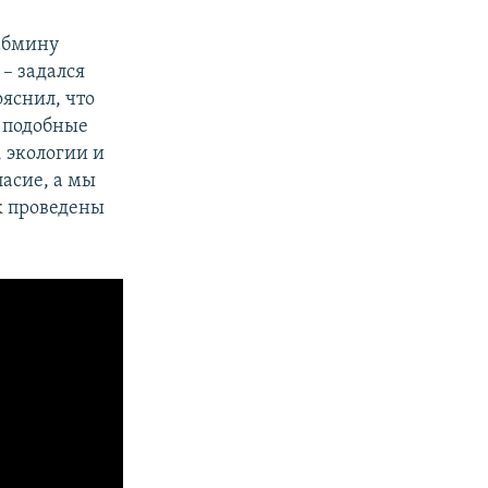
кабмину
 – задался
яснил, что
с подобные
 экологии и
ласие, а мы
к проведены