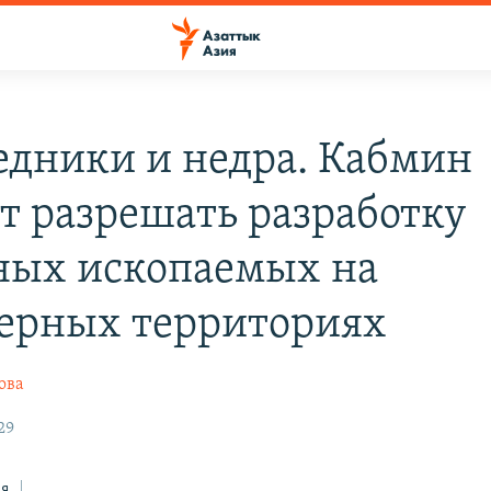
едники и недра. Кабмин
т разрешать разработку
ных ископаемых на
ерных территориях
ова
29
ся