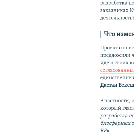
разработка по
заказниках 
деятельность
Что измен
Проект о вне
предложили ч
идею своих ко
согласованны
единственным
Дастан Беке
В частности,
который гласи
разработка п
биосферных т
КР
».