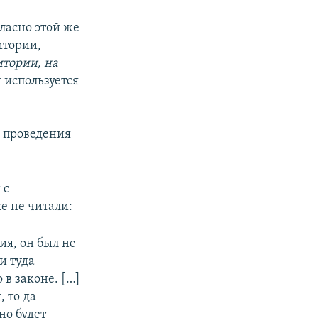
ласно этой же
итории,
итории, на
и используется
я проведения
 с
е не читали:
ия, он был не
и туда
 в законе. […]
 то да –
но будет