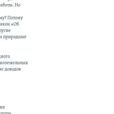
аботы. Но
му? Потому
Закон «Об
ругие
ши природные
дного
дкоземельных
ве доводов
 на
гнуты