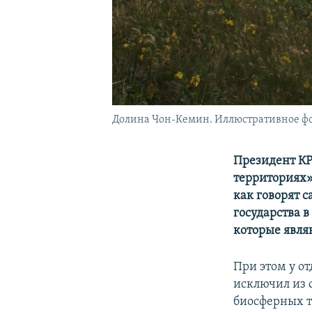
Долина Чон-Кемин. Иллюстративное фо
Президент КР
территориях»
как говорят 
государства 
которые явл
При этом у о
исключил из 
биосферных т