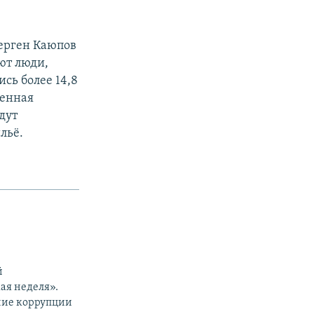
берген Каюпов
ют люди,
сь более 14,8
менная
дут
льё.
й
ая неделя».
ние коррупции