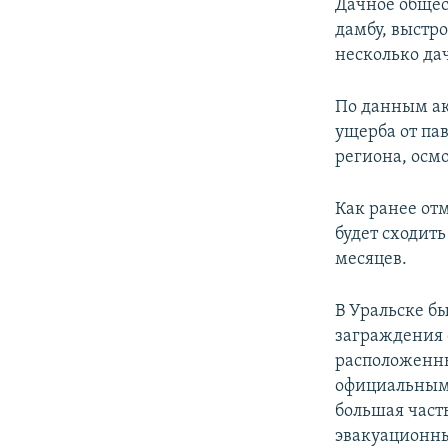
Дачное общес
дамбу, выстр
несколько дач
По данным ак
ущерба от па
региона, осмо
Как ранее от
будет сходить
месяцев.
В Уральске бы
заграждения 
расположенны
официальным 
большая часть
эвакуационны