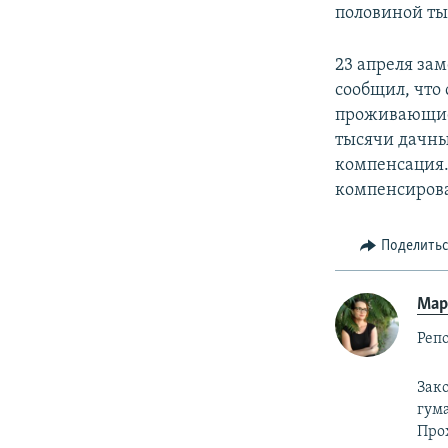
половиной ты
23 апреля за
сообщил, что
проживающие 
тысячи дачны
компенсация.
компенсироват
Поделить
Мар
Реп
Зак
гум
Про