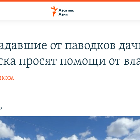
адавшие от паводков да
ска просят помощи от вл
ИКОВА
8
ся