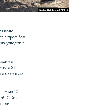
 районе
ов с просьбой
огих ушедшие
 своими
 жили 26
йти съёмную
 семью 10
ей. Сейчас
жили все