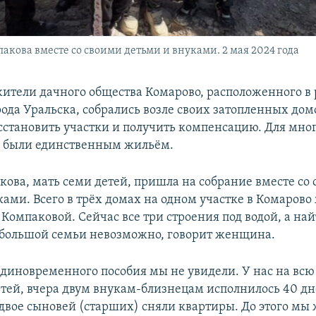
акова вместе со своими детьми и внуками. 2 мая 2024 года
жители дачного общества Комарово, расположенного в
ода Уральска, собрались возле своих затопленных дом
сстановить участки и получить компенсацию. Для мн
а были единственным жильём.
кова, мать семи детей, пришла на собрание вместе со
ками. Всего в трёх домах на одном участке в Комарово
 Компаковой. Сейчас все три строения под водой, а на
 большой семьи невозможно, говорит женщина.
диновременного пособия мы не увидели. У нас на всю
тей, вчера двум внукам-близнецам исполнилось 40 дн
 двое сыновей (старших) сняли квартиры. До этого мы 