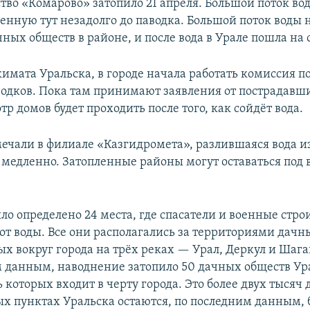
тво «Комарово» затопило 21 апреля. Большой поток во
оенную тут незадолго до паводка. Большой поток воды 
ных обществ в районе, и после вода в Урале пошла на 
имата Уральска, в городе начала работать комиссия п
водков. Пока там принимают заявления от пострадавш
тр домов будет проходить после того, как сойдёт вода.
мечали в филиале «Казгидромета», разлившаяся вода 
 медленно. Затопленные районы могут оставаться под 
ло определено 24 места, где спасатели и военные стро
от воды. Все они располагались за территориями дачн
х вокруг города на трёх реках — Урал, Деркул и Шага
данным, наводнение затопило 50 дачных обществ Ур
 которых входит в черту города. Это более двух тысяч 
х пунктах Уральска остаются, по последним данным, б