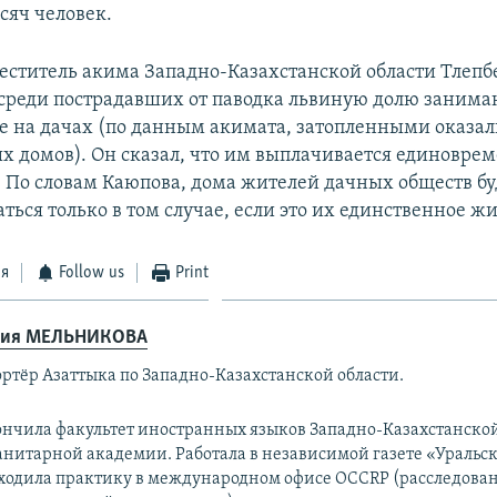
сяч человек.
меститель акима Западно-Казахстанской области Тлеп
 среди пострадавших от паводка львиную долю занима
на дачах (по данным акимата, затопленными оказали
х домов). Он сказал, что им выплачивается единовре
 По словам Каюпова, дома жителей дачных обществ бу
ься только в том случае, если это их единственное жи
ся
Follow us
Print
ия МЕЛЬНИКОВА
ортёр Азаттыка по Западно-Казахстанской области.
ончила факультет иностранных языков Западно-Казахстанско
анитарной академии. Работала в независимой газете «Уральск
ходила практику в международном офисе OCCRP (расследова