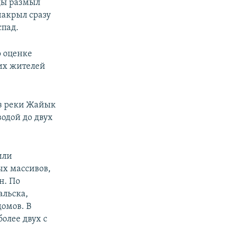
ды размыл
накрыл сразу
спад.
о оценке
их жителей
из реки Жайык
водой до двух
или
ых массивов,
н. По
альска,
домов. В
олее двух с