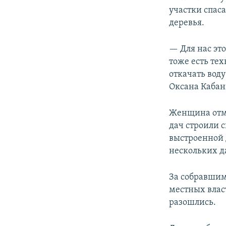
участки спас
деревья.
— Для нас эт
тоже есть тех
откачать воду
Оксана Кабан
Женщина отме
дач строили 
выстроенной 
нескольких д
За собравшим
местных власт
разошлись.