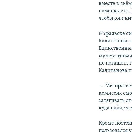
вместе в съё
помещались. 
чтобы они ни
В Уральске с
Калипанова, 
Единственный
мужем-инвали
не погашен, г
Калипанова п
— Мы просим,
комиссия смо
затягивать оц
куда пойдём 
Кроме постоя
пользовался 