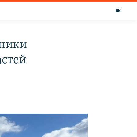
чники
астей