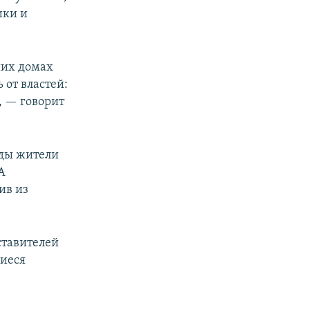
ики и
ших домах
 от властей:
, — говорит
оды жители
А
ив из
ставителей
шиеся