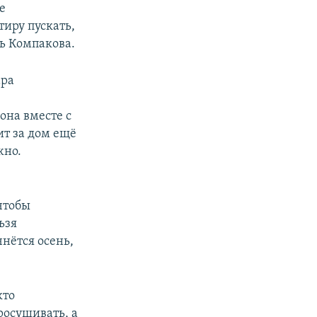
е
тиру пускать,
ль Компакова.
ара
она вместе с
т за дом ещё
жно.
чтобы
ьзя
чнётся осень,
кто
росушивать, а