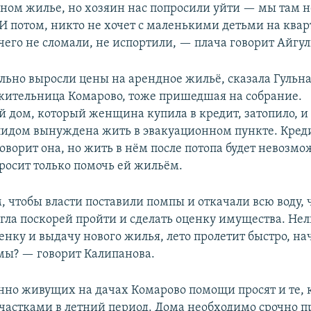
мном жилье, но хозяин нас попросили уйти — мы там н
И потом, никто не хочет с маленькими детьми на квар
чего не сломали, не испортили, — плача говорит Айгу
ильно выросли цены на арендное жильё, сказала Гульн
жительница Комарово, тоже пришедшая на собрание.
 дом, который женщина купила в кредит, затопило, и 
дом вынуждена жить в эвакуационном пункте. Креди
оворит она, но жить в нём после потопа будет невозмо
росит только помочь ей жильём.
 чтобы власти поставили помпы и откачали всю воду, 
гла поскорей пройти и сделать оценку имущества. Нел
енку и выдачу нового жилья, лето пролетит быстро, на
мы? — говорит Калипанова.
нно живущих на дачах Комарово помощи просят и те, 
участками в летний период. Дома необходимо срочно п