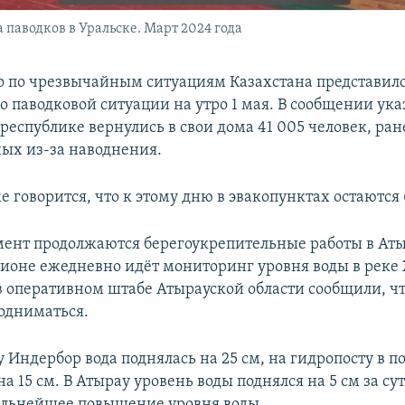
паводков в Уральске. Март 2024 года
 по чрезвычайным ситуациям Казахстана представил
 паводковой ситуации на утро 1 мая. В сообщении указ
республике вернулись в свои дома 41 005 человек, ран
ых из-за наводнения.
е говорится, что к этому дню в эвакопунктах остаются
ент продолжаются берегоукрепительные работы в Ат
егионе ежедневно идёт мониторинг уровня воды в рек
 в оперативном штабе Атырауской области сообщили, чт
одниматься.
 Индербор вода поднялась на 25 см, на гидропосту в п
 15 см. В Атырау уровень воды поднялся на 5 см за сут
альнейшее повышение уровня воды.