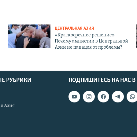
ЦЕНТРАЛЬНАЯ АЗИЯ
«Краткосрочное решение».
Почему амнистии в Центральной
Азии не панацея от проблемы?
Е РУБРИКИ
ПОДПИШИТЕСЬ НА НАС В
я Азия