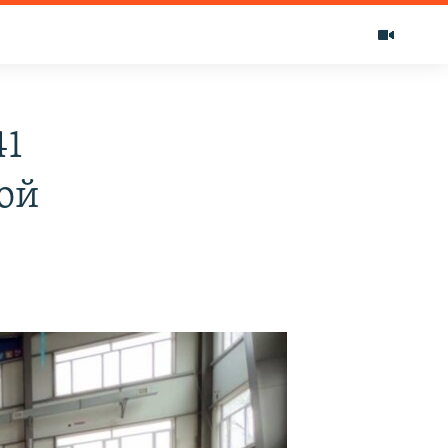
41
мой