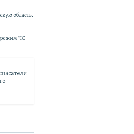
скую область,
ь режим ЧС
 спасатели
го