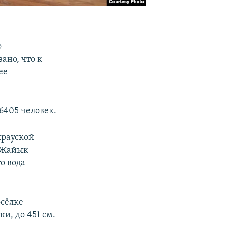
о
ано, что к
ее
 6405 человек.
ырауской
е Жайык
о вода
осёлке
ки, до 451 см.