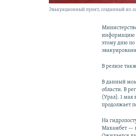
Эвакуационный пункт, созданный из-за 
Министерство
информацию о
этому дню по 
эвакуированн
В релизе такж
В данный мом
области. В р
(Урал). 1 мая
продолжает п
На гидропосту
Махамбет — на
Ожидается д