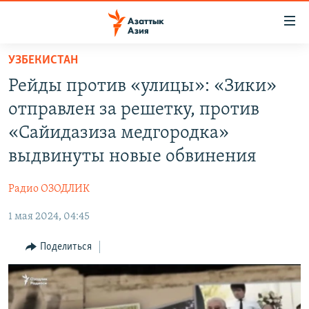
Доступность
ссылок
Вернуться
УЗБЕКИСТАН
к
ЦЕНТРАЛЬНАЯ АЗИЯ
Рейды против «улицы»: «Зики»
основному
НОВОСТИ
КАЗАХСТАН
содержанию
отправлен за решетку, против
ВОЙНА В УКРАИНЕ
Вернутся
КЫРГЫЗСТАН
«Сайидазиза медгородка»
к
НА ДРУГИХ ЯЗЫКАХ
УЗБЕКИСТАН
выдвинуты новые обвинения
главной
ТАДЖИКИСТАН
ҚАЗАҚША
навигации
ПОДПИШИТЕСЬ НА НАС В СОЦСЕТЯХ
Радио ОЗОДЛИК
Вернутся
КЫРГЫЗЧА
к
1 мая 2024, 04:45
ЎЗБЕКЧА
поиску
Поделиться
ТОҶИКӢ
Все сайты РСЕ/РС
TÜRKMENÇE