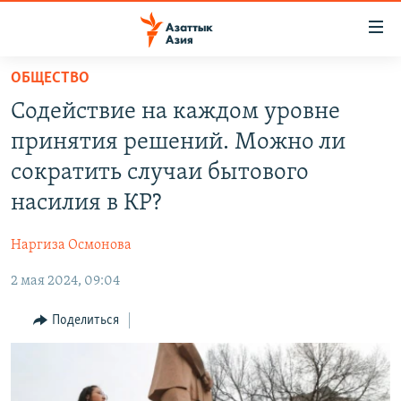
Доступность
ссылок
Вернуться
ОБЩЕСТВО
к
ЦЕНТРАЛЬНАЯ АЗИЯ
Содействие на каждом уровне
основному
НОВОСТИ
КАЗАХСТАН
содержанию
принятия решений. Можно ли
ВОЙНА В УКРАИНЕ
Вернутся
КЫРГЫЗСТАН
сократить случаи бытового
к
НА ДРУГИХ ЯЗЫКАХ
УЗБЕКИСТАН
насилия в КР?
главной
ТАДЖИКИСТАН
ҚАЗАҚША
навигации
ПОДПИШИТЕСЬ НА НАС В СОЦСЕТЯХ
Наргиза Осмонова
Вернутся
КЫРГЫЗЧА
к
2 мая 2024, 09:04
ЎЗБЕКЧА
поиску
Поделиться
ТОҶИКӢ
Все сайты РСЕ/РС
TÜRKMENÇE