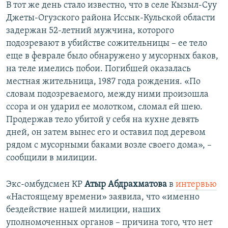
В тот же день стало известно, что в селе Кызыл-Суу
Джеты-Огузского района Иссык-Кульской области
задержан 52-летний мужчина, которого
подозревают в убийстве сожительницы – ее тело
еще в феврале было обнаружено у мусорных баков,
на теле имелись побои. Погибшей оказалась
местная жительница, 1987 года рождения. «По
словам подозреваемого, между ними произошла
ссора и он ударил ее молотком, сломал ей шею.
Продержав тело убитой у себя на кухне девять
дней, он затем вынес его и оставил под деревом
рядом с мусорными баками возле своего дома», –
сообщили в милиции.
Экс-омбудсмен КР
Атыр Абдрахматова
в
интервью
«Настоящему времени» заявила, что «именно
бездействие нашей милиции, наших
уполномоченных органов – причина того, что нет