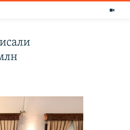
писали
млн