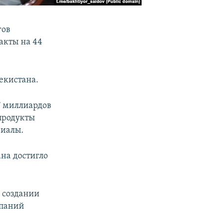
гов
акты на 44
екистана.
7 миллиардов
продукты
риалы.
на достигло
о создании
мпаний