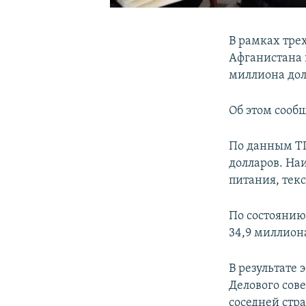
В рамках тре
Афганистана 
миллиона дол
Об этом сооб
По данным ТП
долларов. На
питания, тек
По состоянию
34,9 миллион
В результате
Делового сов
соседней стр