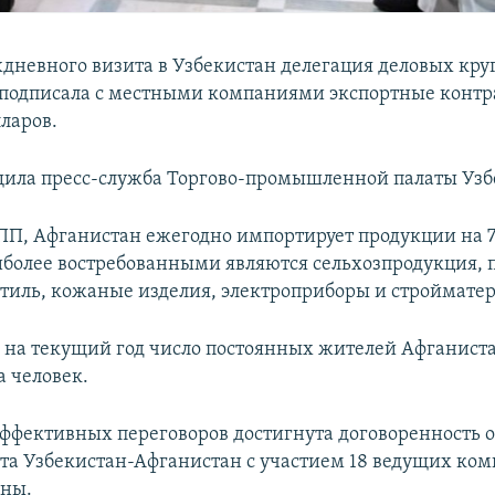
хдневного визита в Узбекистан делегация деловых кру
подписала с местными компаниями экспортные контр
ларов.
щила пресс-служба Торгово-промышленной палаты Узб
П, Афганистан ежегодно импортирует продукции на 
иболее востребованными являются сельхозпродукция, 
стиль, кожаные изделия, электроприборы и строймате
 на текущий год число постоянных жителей Афганиста
а человек.
 эффективных переговоров достигнута договоренность 
ета Узбекистан-Афганистан с участием 18 ведущих ко
аны.