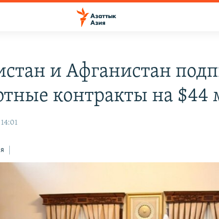
истан и Афганистан под
ртные контракты на $44 
 14:01
ся