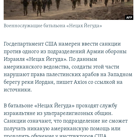
Военнослужащие батальона «Нецах Йегуда»
Госдепартамент США намерен ввести санкции
против одного из подразделений Армии обороны
Израиля «Нецах Йегуда». По данным
американского ведомства, солдаты этой части
нарушают права палестинских арабов на Западном
берегу реки Иордан, пишет Axios со ссылкой на
источники.
В батальоне «Нецах Йегуда» проходят службу
израильтяне из ультрарелигиозных общин.
Санкции означают, что подразделение не сможет
получать никакую американскую помощь или
проходить обучение у инструкторов США.