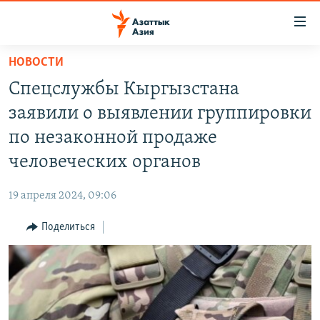
Доступность
ссылок
Вернуться
НОВОСТИ
к
ЦЕНТРАЛЬНАЯ АЗИЯ
Спецслужбы Кыргызстана
основному
НОВОСТИ
КАЗАХСТАН
содержанию
заявили о выявлении группировки
ВОЙНА В УКРАИНЕ
Вернутся
КЫРГЫЗСТАН
по незаконной продаже
к
НА ДРУГИХ ЯЗЫКАХ
УЗБЕКИСТАН
человеческих органов
главной
ТАДЖИКИСТАН
ҚАЗАҚША
навигации
ПОДПИШИТЕСЬ НА НАС В СОЦСЕТЯХ
19 апреля 2024, 09:06
Вернутся
КЫРГЫЗЧА
к
Поделиться
ЎЗБЕКЧА
поиску
ТОҶИКӢ
Все сайты РСЕ/РС
TÜRKMENÇE