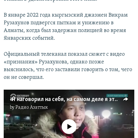
В январе 2022 года кыргызский джазмен Викрам
Рузахунов подвергся пыткам и унижению в
Алматы, когда был задержан полицией во время
Январских событий.
Официальный телеканал показал сюжет с видео
«признания» Рузахунова, однако позже
выяснилось, что его заставили говорить о том, чего
он не совершал.
«Я наговорил на себя, на самом деле я этого не делал». Что рассказал Викрам Рузахунов после освобождения
by
Радио Азаттык
No media source currently available