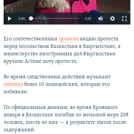
Auto
0:00
3:20
240p
Его соотечественники
провели
акцию протеста
360p
перед посольством Казахстана в Кыргызстане, а
Auto
240p
360p
480p
480p
министерство иностранных дел Кыргызстана
720p
вручило Астане ноту протеста.
720p
1080p
1080p
Во время следственных действий музыкант
опознал
более 10 полицейских, которые его
избивали.
По официальным данным, во время Кровавого
января в Казахстане погибли по меньшей мере 238
человек, шесть из них — в результате пыток после
задержаний.