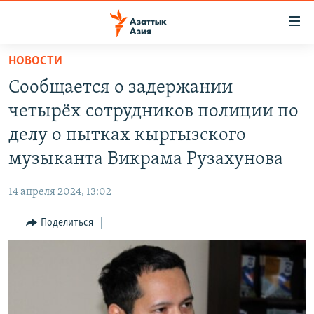
Доступность
ссылок
Вернуться
НОВОСТИ
к
ЦЕНТРАЛЬНАЯ АЗИЯ
Сообщается о задержании
основному
НОВОСТИ
КАЗАХСТАН
содержанию
четырёх сотрудников полиции по
ВОЙНА В УКРАИНЕ
Вернутся
КЫРГЫЗСТАН
делу о пытках кыргызского
к
НА ДРУГИХ ЯЗЫКАХ
УЗБЕКИСТАН
музыканта Викрама Рузахунова
главной
ТАДЖИКИСТАН
ҚАЗАҚША
навигации
ПОДПИШИТЕСЬ НА НАС В СОЦСЕТЯХ
14 апреля 2024, 13:02
Вернутся
КЫРГЫЗЧА
к
Поделиться
ЎЗБЕКЧА
поиску
ТОҶИКӢ
Все сайты РСЕ/РС
TÜRKMENÇE