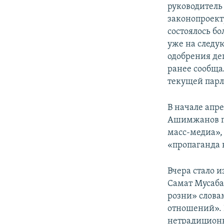
руководитель
законопроекту
состоялось б
уже на следу
одобрения деп
ранее сообща
текущей парл
В начале апр
Ашимжанов пр
масс-медиа»,
«пропаганда 
Вчера стало 
Самат Мусаба
розни» слова
отношений». 
нетрадиционн