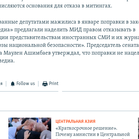
числяются основания для отказа в митингах.
анные депутатами мажилиса в январе поправки в зак
едиа» предлагали наделить МИД правом отказывать в
ции представительствам иностранных СМИ и их журн
озы национальной безопасности». Председатель сената
а Маулен Ашимбаев утверждал, что поправки не наце
медиа.
ся
Follow us
Print
ЦЕНТРАЛЬНАЯ АЗИЯ
«Краткосрочное решение».
Почему амнистии в Центральной