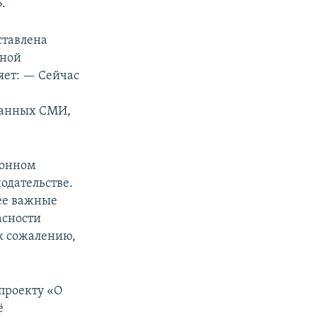
.
ставлена
ьной
яет: — Сейчас
ранных СМИ,
ионном
одательстве.
ее важные
асности
 к сожалению,
опроекту «О
ё