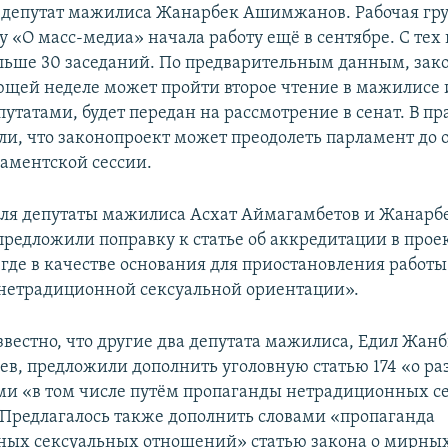
 депутат мажилиса Жанарбек Ашимжанов. Рабочая гру
 «О масс-медиа» начала работу ещё в сентябре. С тех
ольше 30 заседаний. По предварительным данным, зак
ющей неделе может пройти второе чтение в мажилисе и
утатами, будет передан на рассмотрение в сенат. В пр
ли, что законопроект может преодолеть парламент до
аментской сессии.
еля депутаты мажилиса Асхат Аймагамбетов и Жанарб
едложили поправку к статье об аккредитации в проек
 где в качестве основания для приостановления работ
нетрадиционной сексуальной ориентации».
известно, что другие два депутата мажилиса, Едил Жа
ев, предложили дополнить уголовную статью 174 «о р
ми «в том числе путём пропаганды нетрадиционных с
Предлагалось также дополнить словами «пропаганда
ых сексуальных отношений» статью закона о мирных