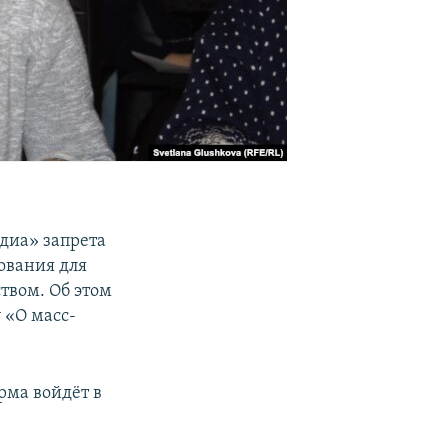
диа» запрета
ования для
твом. Об этом
 «О масс-
рма войдёт в