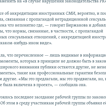
аменить на «в случае нарушения законодательства РК»
осе об аккредитации иностранных СМИ, вероятно, и по
рма, связанная с пропагандой нетрадиционной сексуал
ока что непонятно где, — говорит Биржанова и добавл
, что нормы, связанные, в частности, с пропагандой
ных сексуальных отношений, с аккредитацией иност
в каком-нибудь ином виде».
ила, что перечисленное — лишь видимые в информац
 моменты, которых в принципе не должно быть в закон
 широкого внимания публики остаются другие, не мен
менты», такие как профессиональные гарантии безоп
 другие. «Мы это предлагали, мы это продвигали, но,
не была включена в проект», — сообщила она.
тоялось последнее заседание рабочей группы по закон
 Об этом в среду участникам рабочей группы объявил е