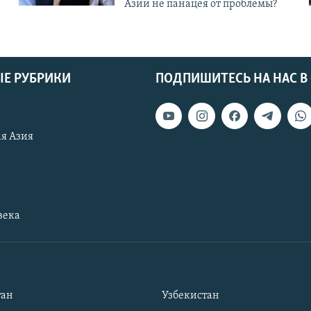
Азии не панацея от проблемы?
Е РУБРИКИ
ПОДПИШИТЕСЬ НА НАС В
я Азия
века
тан
Узбекистан