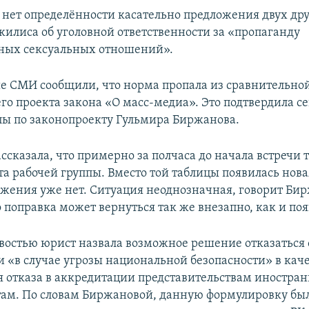
я нет определённости касательно предложения двух др
жилиса об уголовной ответственности за «пропаганду
ных сексуальных отношений».
е СМИ сообщили, что норма пропала из сравнительно
го проекта закона «О масс-медиа». Это подтвердила с
пы по законопроекту Гульмира Биржанова.
ссказала, что примерно за полчаса до начала встречи 
та рабочей группы. Вместо той таблицы появилась нова
ожения уже нет. Ситуация неоднозначная, говорит Би
о поправка может вернуться так же внезапно, как и поя
востью юрист назвала возможное решение отказаться 
 «в случае угрозы национальной безопасности» в кач
я отказа в аккредитации представительствам иностр
ам. По словам Биржановой, данную формулировку бы