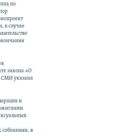
ппа по
 пор
онопроект
, в случае
авительстве
 окончания
ек
те закона «О
ы СМИ указана
нбыршин и
азжигании
ексуальных
 собраниях, в