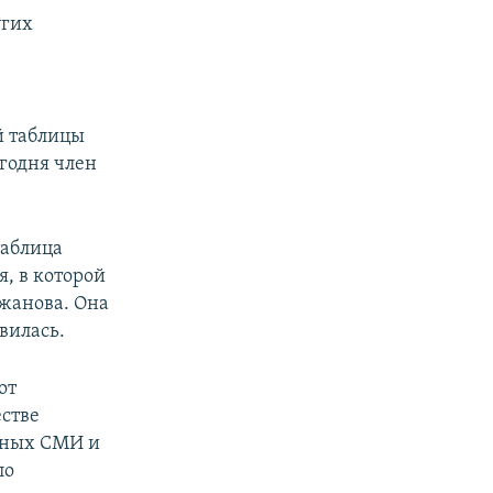
угих
й таблицы
егодня член
таблица
я, в которой
ржанова. Она
вилась.
от
естве
анных СМИ и
ло