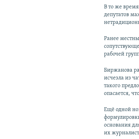
В то же врем
депутатов ма
нетрадицион
Ранее местны
сопутствующе
рабочей груп
Биржанова ра
исчезла из ча
такого предл
опасается, чт
Ещё одной но
формулировки
основания дл
их журналист