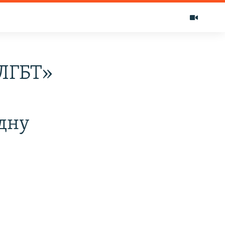
 ЛГБТ»
дну