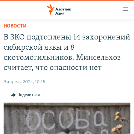
Доступность
ссылок
Вернуться
НОВОСТИ
к
ЦЕНТРАЛЬНАЯ АЗИЯ
В ЗКО подтоплены 14 захоронений
основному
НОВОСТИ
КАЗАХСТАН
содержанию
сибирской язвы и 8
ВОЙНА В УКРАИНЕ
Вернутся
КЫРГЫЗСТАН
скотомогильников. Минсельхоз
к
НА ДРУГИХ ЯЗЫКАХ
УЗБЕКИСТАН
считает, что опасности нет
главной
ТАДЖИКИСТАН
ҚАЗАҚША
навигации
ПОДПИШИТЕСЬ НА НАС В СОЦСЕТЯХ
9 апреля 2024, 10:15
Вернутся
КЫРГЫЗЧА
к
Поделиться
ЎЗБЕКЧА
поиску
ТОҶИКӢ
Все сайты РСЕ/РС
TÜRKMENÇE