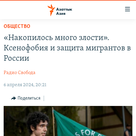
Доступность
ссылок
Вернуться
ОБЩЕСТВО
к
ЦЕНТРАЛЬНАЯ АЗИЯ
«Накопилось много злости».
основному
НОВОСТИ
КАЗАХСТАН
содержанию
Ксенофобия и защита мигрантов в
ВОЙНА В УКРАИНЕ
Вернутся
КЫРГЫЗСТАН
России
к
НА ДРУГИХ ЯЗЫКАХ
УЗБЕКИСТАН
главной
Радио Свобода
ТАДЖИКИСТАН
ҚАЗАҚША
навигации
ПОДПИШИТЕСЬ НА НАС В СОЦСЕТЯХ
Вернутся
6 апреля 2024, 20:21
КЫРГЫЗЧА
к
ЎЗБЕКЧА
Поделиться
поиску
ТОҶИКӢ
Все сайты РСЕ/РС
TÜRKMENÇE