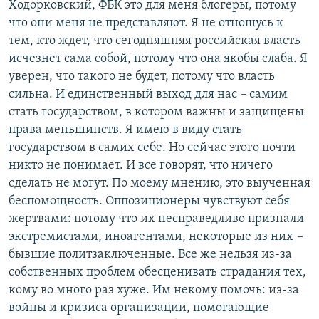
Ходорковский, ФБК это для меня блогеры, потому
что они меня не представляют. Я не отношусь к
тем, кто ждет, что сегодняшняя российская власть
исчезнет сама собой, потому что она якобы слаба. Я
уверен, что такого не будет, потому что власть
сильна. И единственный выход для нас
–
самим
стать государством, в котором важны и защищены
права меньшинств. Я имею в виду стать
государством в самих себе. Но сейчас этого почти
никто не понимает. И все говорят, что ничего
сделать не могут. По моему мнению, это выученная
беспомощность. Оппозиционеры чувствуют себя
жертвами: потому что их несправедливо признали
экстремистами, иноагентами, некоторые из них
–
бывшие политзаключенные. Все же нельзя из-за
собственных проблем обесценивать страдания тех,
кому во много раз хуже. Им некому помочь: из-за
войны и кризиса организации, помогающие