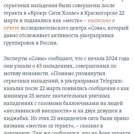
серьезных нападения были совершены после
теракта в «Крокус Сити Холле» в Красногорске 22
марта и подавались как «месть» –
написано в
отчете
исследовательского центра «Сова», который
давно отслеживает активность ультраправых
группировок в России.
Эксперты «Совы» сообщают, что с начала 2024 года
они узнали о 45 нападениях, совершенных по
мотиву ненависти. «Помимо упомянутых
серьезных нападений, в ультраправых Telegram-
каналах после 22 марта появились сообщения о как
минимум 25 менее значительных уличных
нападениях с газовыми баллончиками на людей
«неславянской внешности» и на двух девушек в
хиджабах. Из этих 25 инцидентов пять были прямо
названы «местью за теракт», – сказано в
документе. Там же сообщается, что на фоне теракта