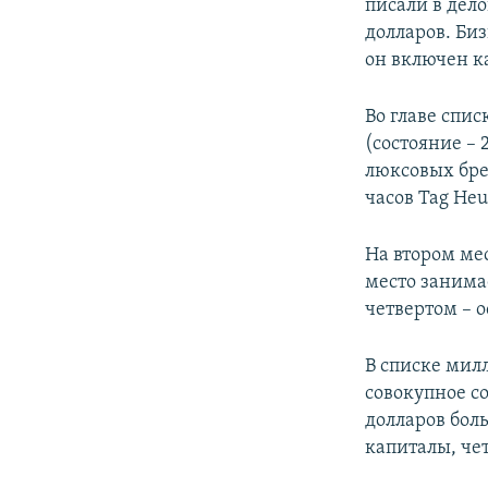
писали в дел
долларов. Би
он включен ка
Во главе спис
(состояние –
люксовых бре
часов Tag Heu
На втором мес
место занима
четвертом – о
В списке милл
совокупное со
долларов бол
капиталы, чет