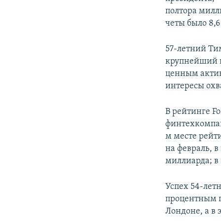
полтора милл
четы было 8,
57-летний Ти
крупнейший к
ценным актив
интересы охв
В рейтинге F
финтехкомпани
м месте рейти
на февраль, 
миллиарда; в
Успех 54-летн
процентным п
Лондоне, а в