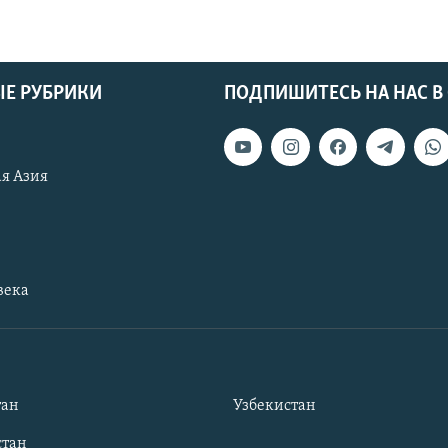
Е РУБРИКИ
ПОДПИШИТЕСЬ НА НАС В
я Азия
века
тан
Узбекистан
тан