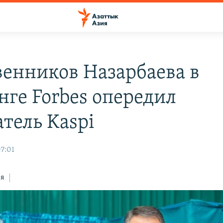
венников Назарбаева в
нге Forbes опередил
атель Kaspi
07:01
ся