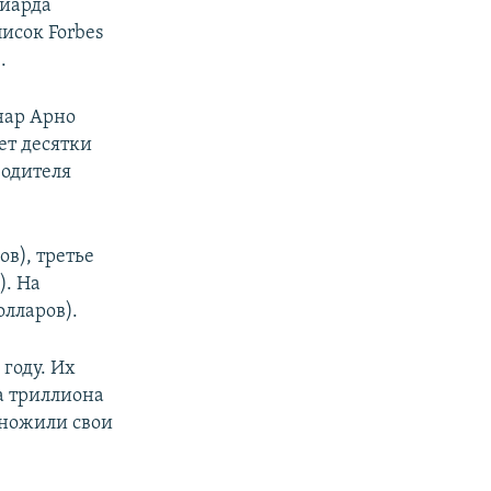
лиарда
исок Forbes
.
рнар Арно
ет десятки
водителя
ов), третье
). На
олларов).
 году. Их
ва триллиона
множили свои