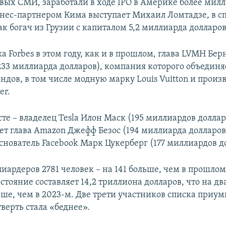
овых СМИ, заработали в ходе IPO в Америке более мил
знес-партнером Кима выступает Михаил Ломтадзе, в сп
к богач из Грузии с капиталом 5,2 миллиарда долларов
ка Forbes в этом году, как и в прошлом, глава LVMH Бе
 233 миллиарда долларов), компания которого объединя
ндов, в том числе модную марку Louis Vuitton и произ
er.
те – владелец Tesla Илон Маск (195 миллиардов доллар
ет глава Amazon Джефф Безос (194 миллиарда долларов
снователь Facebook Марк Цукерберг (177 миллиардов д
иардеров 2781 человек – на 141 больше, чем в прошлом
стояние составляет 14,2 триллиона долларов, что на д
ьше, чем в 2023-м. Две трети участников списка приу
верть стала «беднее».