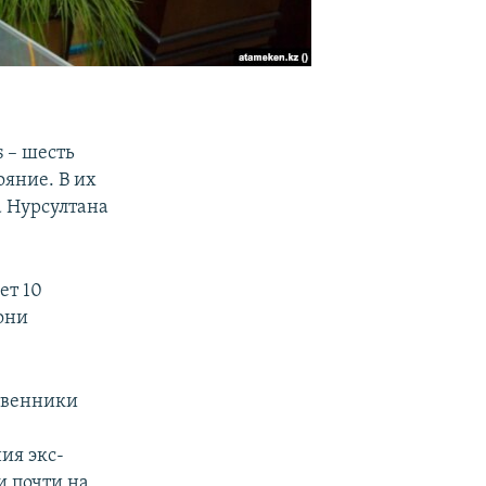
 – шесть
ояние. В их
а Нурсултана
яет 10
 они
ственники
ия экс-
и почти на