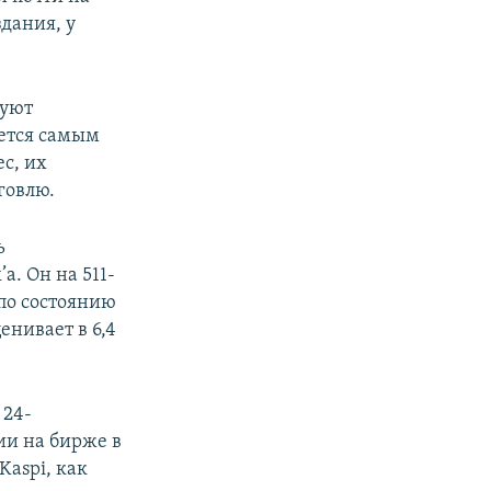
дания, у
руют
ется самым
с, их
говлю.
ь
а. Он на 511-
 по состоянию
енивает в 6,4
 24-
ии на бирже в
aspi, как