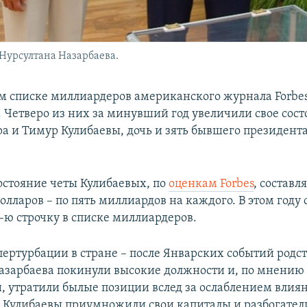
 Нурсултана Назарбаева.
м списке миллиардеров американского журнала Forbes
 Четверо из них за минувший год увеличили свое сост
ра и Тимур Кулибаевы, дочь и зять бывшего президент
остояние четы Кулибаевых, по
оценкам Forbes
, составл
олларов –
по пять миллиардов на каждого. В этом году
-ю строчку в списке миллиардеров.
пертурбации в стране – после Январских событий род
азарбаева покинули высокие должности и, по мнению
, утратили былые позиции вслед за ослаблением влиян
– Кулибаевы приумножили свои капиталы и разбогател