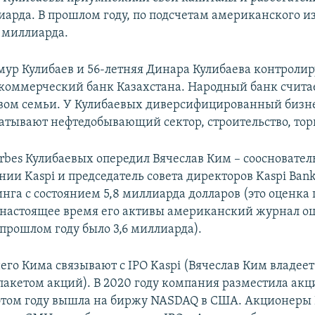
иарда. В прошлом году, по подсчетам американского из
6 миллиарда.
мур Кулибаев и 56-летняя Динара Кулибаева контроли
оммерческий банк Казахстана. Народный банк счита
ом семьи. У Кулибаевых диверсифицированный бизне
атывают нефтедобывающий сектор, строительство, тор
orbes Кулибаевых опередил Вячеслав Ким –
соосновател
и Kaspi и председатель совета директоров Kaspi Bank’
нга с состоянием 5,8 миллиарда долларов (это оценка
в настоящее время его активы американский журнал оц
 прошлом году было 3,6 миллиарда).
его Кима связывают с IPO Kaspi (Вячеслав Ким владеет
акетом акций). В 2020 году компания разместила акц
 этом году вышла на биржу NASDAQ в США. Акционеры K