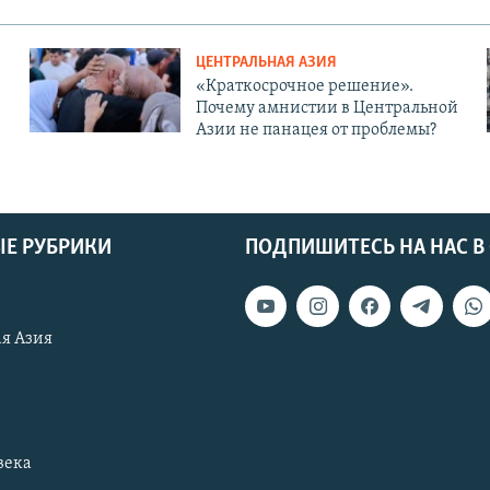
ЦЕНТРАЛЬНАЯ АЗИЯ
«Краткосрочное решение».
Почему амнистии в Центральной
Азии не панацея от проблемы?
Е РУБРИКИ
ПОДПИШИТЕСЬ НА НАС В
я Азия
века