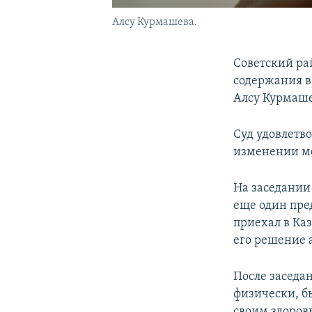
Алсу Курмашева.
Советский ра
содержания в
Алсу Курмаше
Суд удовлетв
изменении ме
На заседани
еще один пред
приехал в Ка
его решение 
После заседа
физически, б
своим здоров