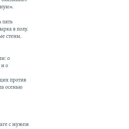
ьную».
а пять
ырка в полу.
ые стены.
и: о
 и о
ющих против
ла осенью
раге с мужем