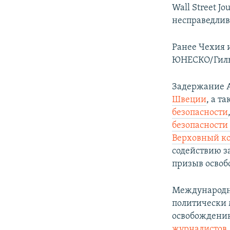
Wall Street J
несправедлив
Ранее Чехия 
ЮНЕСКО/Гилье
Задержание А
Швеции
, а т
безопасности
безопасности 
Верховный ко
содействию з
призыв освоб
Международны
политически 
освобождению
журналистов