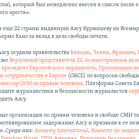
ournal, который был немедленно внесен в список после е
ого ареста».
и еще 22 страны выдвинули Алсу Курмашеву на Всем
рмо Кано за вклад в дело свободы печати.
лсу осудили правительства
Канады
,
Чехии
,
Франции
,
акже
Верховный представитель ЕС по иностранным дел
,
президент Европейского парламента
,
Организация п
и сотрудничеству в Европе
(ОБСЕ) по вопросам свобод
миссар ООН по правам человека
. Платформа Совета Е
ащите журналистики и безопасности журналистов
опу
одить Алсу.
е организации по правам человека и свободе СМИ т
мотивированное задержание Алсу и призвали к ее не
. Среди них:
Amnesty International
,
Комитет по защит
,
Freedom House
,
ПЕН-Америка,
Репортеры без границ
,