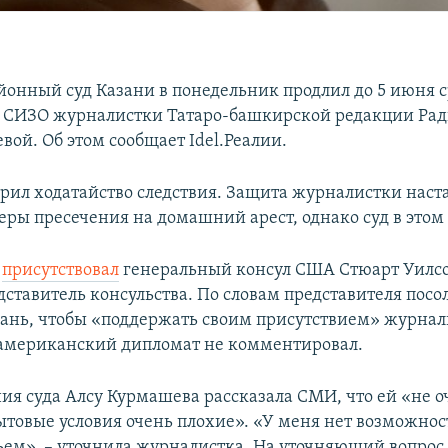
йонный суд Казани в понедельник продлил до 5 июня 
 СИЗО журналистки Татаро-башкирской редакции Рад
вой. Об этом сообщает Idel.Реалии.
орил ходатайство следствия. Защита журналистки наст
ры пресечения на домашний арест, однако суд в этом 
и
присутствовал
генеральный консул США Стюарт Уилсо
ставитель консульства. По словам представителя посол
зань, чтобы «поддержать своим присутствием» журнали
американский дипломат не комментировал.
ния суда Алсу Курмашева рассказала СМИ, что ей «не 
ытовые условия очень плохие». «У меня нет возможност
ьем», – уточнила журналистка. На уточняющий вопрос