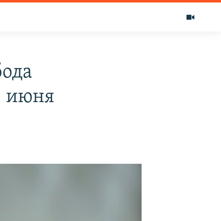
бода
5 июня