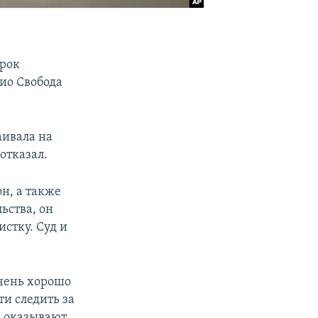
срок
ио Свобода
аивала на
отказал.
н, а также
ьства, он
стку. Суд и
очень хорошо
и следить за
, оказывают