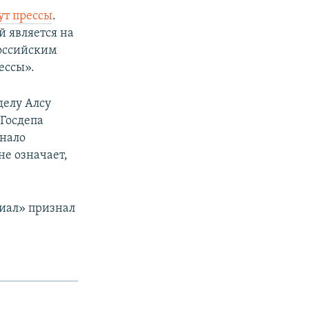
т прессы
.
й является на
оссийским
ессы».
делу Алсу
 Госдепа
знало
не означает,
иал» признал