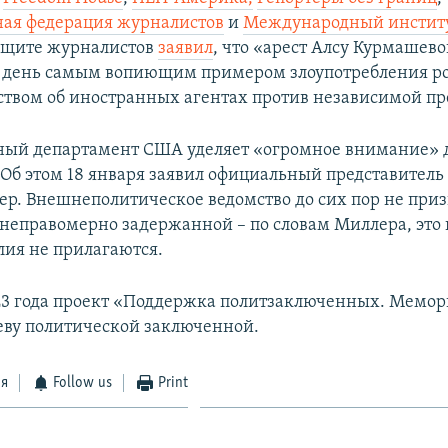
ая федерация журналистов
и
Международный институ
ащите журналистов
заявил
, что «арест Алсу Курмашево
 день самым вопиющим примером злоупотребления р
ством об иностранных агентах против независимой пр
ный департамент США уделяет «огромное внимание» 
Об этом 18 января заявил официальный представитель
р. Внешнеполитическое ведомство до сих пор не при
неправомерно задержанной – по словам Миллера, это 
лия не прилагаются.
23 года проект «Поддержка политзаключенных. Мемор
ву политической заключенной.
ся
Follow us
Print