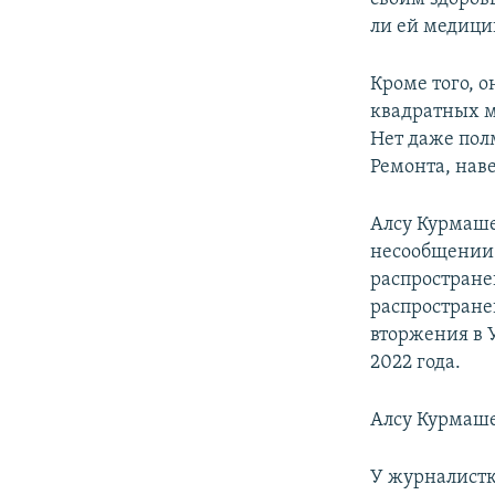
ли ей медици
Кроме того, о
квадратных ме
Нет даже пол
Ремонта, наве
Алсу Курмаше
несообщении 
распростране
распростран
вторжения в 
2022 года.
Алсу Курмаше
У журналистк