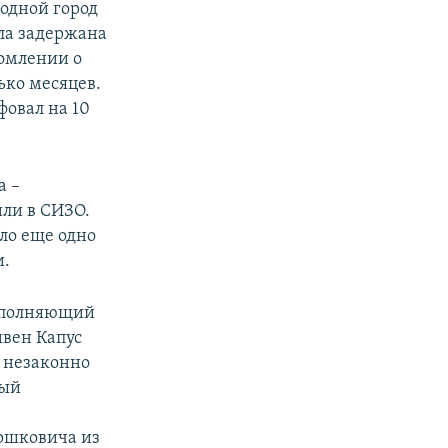
родной город
ла задержана
домлении о
ько месяцев.
фовал на 10
а –
или в СИЗО.
ило еще одно
и.
исполняющий
ивен Капус
в незаконно
ный
ершковича из