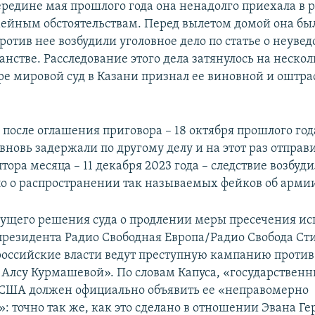
ередине мая прошлого года она ненадолго приехала в 
мейным обстоятельствам. Перед вылетом домой она бы
против нее возбудили уголовное дело по статье о неуве
нстве. Расследование этого дела затянулось на нескол
ре мировой суд в Казани признал ее виновной и оштра
после оглашения приговора – 18 октября прошлого год
новь задержали по другому делу и на этот раз отправ
тора месяца – 11 декабря 2023 года – следствие возбуд
ло о распространении так называемых фейков об арми
ущего решения суда о продлении меры пресечения 
президента Радио Свободная Европа/Радио Свобода Ст
«российские власти ведут преступную кампанию проти
Алсу Курмашевой». По словам Капуса, «государствен
США должен официально объявить ее «неправомерно
: точно так же, как это сделано в отношении Эвана Г