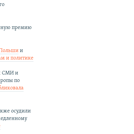
го
ирную премию
Польши
и
ам и политике
о
ы СМИ и
вропы по
бликовала
акже осудили
медленному
е