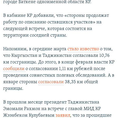
городе Баткене одноименной области КР.
В кабмине КР добавили, что «стороны продолжат
работу по описанию оставшихся участков» на
следующей встрече, которая состоится на
территории соседней страны.
Напомним, в середине марта
стало известно
о том,
что Кыргызстан и Таджикистан согласовали 10,76
км госграницы. До этого, в конце февраля власти КР
сообщили
о согласовании 1,11 км рубежей после
проведения совместных полевых обследований. А в
январе стороны
согласовали
38,35 км общей
границы.
В прошлом месяце президент Таджикистана
Эмомали Рахмон на встрече с главой МИД КР
Жээнбеком Кулубаевым
заявил
, что за прошедшие