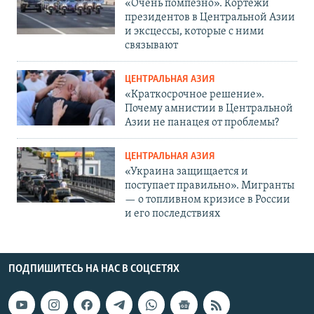
«Очень помпезно». Кортежи
президентов в Центральной Азии
и эксцессы, которые с ними
связывают
ЦЕНТРАЛЬНАЯ АЗИЯ
«Краткосрочное решение».
Почему амнистии в Центральной
Азии не панацея от проблемы?
ЦЕНТРАЛЬНАЯ АЗИЯ
«Украина защищается и
поступает правильно». Мигранты
— о топливном кризисе в России
и его последствиях
ПОДПИШИТЕСЬ НА НАС В СОЦСЕТЯХ