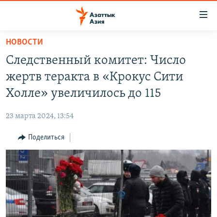
Доступность
ссылок
Вернуться
НОВОСТИ
к
ЦЕНТРАЛЬНАЯ АЗИЯ
Следственный комитет: Число
основному
НОВОСТИ
КАЗАХСТАН
содержанию
жертв теракта в «Крокус Сити
ВОЙНА В УКРАИНЕ
Вернутся
КЫРГЫЗСТАН
Холле» увеличилось до 115
к
НА ДРУГИХ ЯЗЫКАХ
УЗБЕКИСТАН
главной
23 марта 2024, 13:54
ТАДЖИКИСТАН
ҚАЗАҚША
навигации
ПОДПИШИТЕСЬ НА НАС В СОЦСЕТЯХ
Вернутся
Поделиться
КЫРГЫЗЧА
к
ЎЗБЕКЧА
поиску
ТОҶИКӢ
Все сайты РСЕ/РС
TÜRKMENÇE