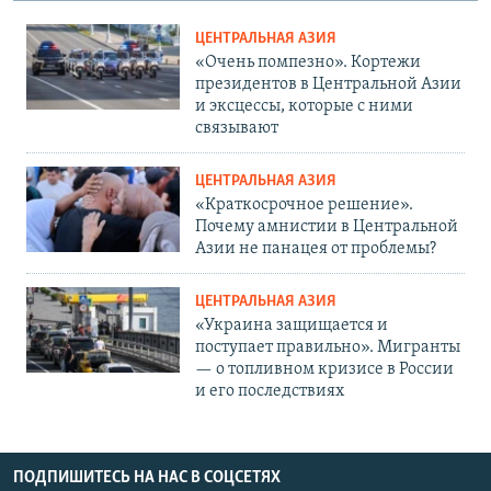
ЦЕНТРАЛЬНАЯ АЗИЯ
«Очень помпезно». Кортежи
президентов в Центральной Азии
и эксцессы, которые с ними
связывают
ЦЕНТРАЛЬНАЯ АЗИЯ
«Краткосрочное решение».
Почему амнистии в Центральной
Азии не панацея от проблемы?
ЦЕНТРАЛЬНАЯ АЗИЯ
«Украина защищается и
поступает правильно». Мигранты
— о топливном кризисе в России
и его последствиях
ПОДПИШИТЕСЬ НА НАС В СОЦСЕТЯХ