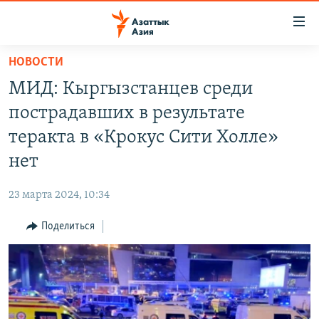
Доступность
ссылок
Вернуться
НОВОСТИ
к
ЦЕНТРАЛЬНАЯ АЗИЯ
МИД: Кыргызстанцев среди
основному
НОВОСТИ
КАЗАХСТАН
содержанию
пострадавших в результате
ВОЙНА В УКРАИНЕ
Вернутся
КЫРГЫЗСТАН
теракта в «Крокус Сити Холле»
к
НА ДРУГИХ ЯЗЫКАХ
УЗБЕКИСТАН
нет
главной
ТАДЖИКИСТАН
ҚАЗАҚША
навигации
ПОДПИШИТЕСЬ НА НАС В СОЦСЕТЯХ
23 марта 2024, 10:34
Вернутся
КЫРГЫЗЧА
к
Поделиться
ЎЗБЕКЧА
поиску
ТОҶИКӢ
Все сайты РСЕ/РС
TÜRKMENÇE