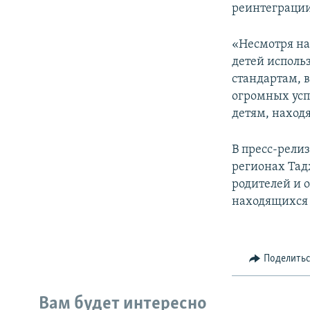
реинтеграции,
«Несмотря на
детей исполь
стандартам, 
огромных усп
детям, наход
В пресс-рели
регионах Тад
родителей и о
находящихся 
Поделить
Вам будет интересно