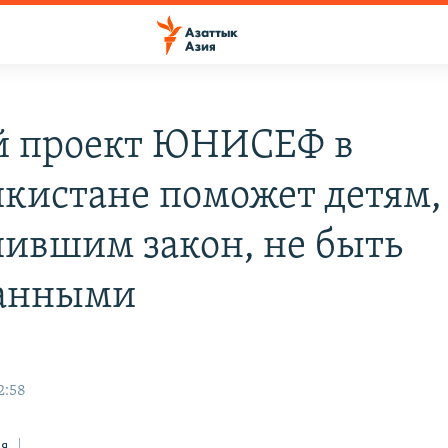
 проект ЮНИСЕФ в
кистане поможет детям,
ившим закон, не быть
занными
2:58
ся