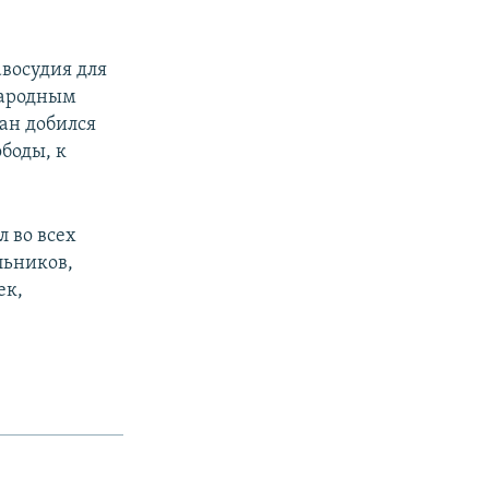
восудия для
народным
ан добился
боды, к
 во всех
льников,
ек,