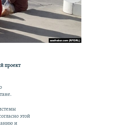
й проект
о
тане.
системы
огласно этой
ванию и