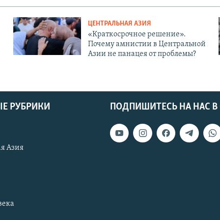
ЦЕНТРАЛЬНАЯ АЗИЯ
«Краткосрочное решение».
Почему амнистии в Центральной
Азии не панацея от проблемы?
Е РУБРИКИ
ПОДПИШИТЕСЬ НА НАС В
я Азия
века