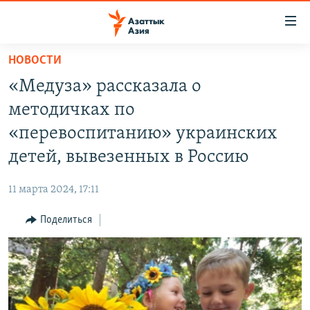
Доступность
ссылок
Вернуться
НОВОСТИ
к
ЦЕНТРАЛЬНАЯ АЗИЯ
«Медуза» рассказала о
основному
НОВОСТИ
КАЗАХСТАН
содержанию
методичках по
ВОЙНА В УКРАИНЕ
Вернутся
КЫРГЫЗСТАН
«перевоспитанию» украинских
к
НА ДРУГИХ ЯЗЫКАХ
УЗБЕКИСТАН
детей, вывезенных в Россию
главной
ТАДЖИКИСТАН
ҚАЗАҚША
навигации
ПОДПИШИТЕСЬ НА НАС В СОЦСЕТЯХ
11 марта 2024, 17:11
Вернутся
КЫРГЫЗЧА
к
Поделиться
ЎЗБЕКЧА
поиску
ТОҶИКӢ
Все сайты РСЕ/РС
TÜRKMENÇE