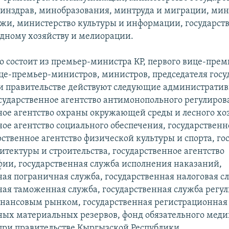
инздрав, минобразования, минтруда и миграции, мин
жи, министерство культуры и информации, государс
одному хозяйству и мелиорации.
о состоит из премьер-министра КР, первого вице-прем
це-премьер-министров, министров, председателя госу
и правительстве действуют следующие администрати
осударственное агентство антимонопольного регулиров
ное агентство охраны окружающей среды и лесного хоз
ое агентство социального обеспечения, государственн
рственное агентство физической культуры и спорта, го
итектуры и строительства, государственное агентство
ии, государственная служба исполнения наказаний,
ная пограничная служба, государственная налоговая с
ная таможенная служба, государственная служба регу
инансовым рынком, государственная регистрационная
ных материальных резервов, фонд обязательного мед
при правительстве Кыргызской Республики.