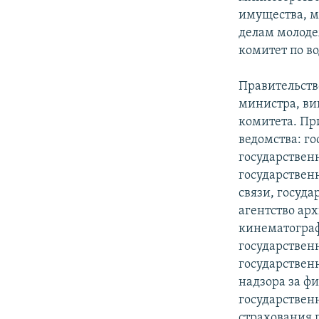
имущества, м
делам молоде
комитет по в
Правительств
министра, ви
комитета. Пр
ведомства: г
государствен
государственн
связи, госуда
агентство арх
кинематограф
государствен
государствен
надзора за ф
государствен
страхования 