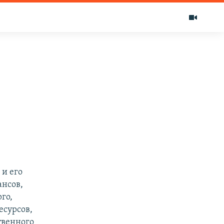
 и его
ансов,
го,
есурсов,
твенного