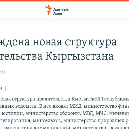
ждена новая структура
тельства Кыргызстана
:31
ся
овая структура правительства Кыргызской Республики
вных ведомств. В нее входят МИД, министерство фин
 юстиции, министерство обороны, МВД, МЧС, минэнер
улирования, минсельхоз, министерство природных р
 транспорта и коммуникаций, министерство государс