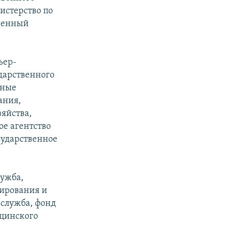
истерство по
твенный
ьер-
дарственного
вные
ания,
яйства,
ое агентство
сударственное
лужба,
лирования и
 служба, фонд
ицинского