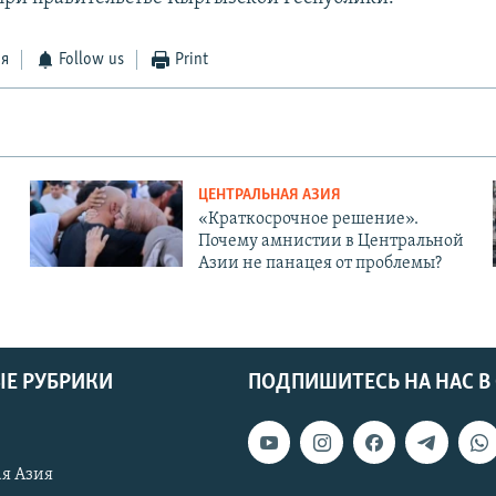
ся
Follow us
Print
ЦЕНТРАЛЬНАЯ АЗИЯ
«Краткосрочное решение».
Почему амнистии в Центральной
Азии не панацея от проблемы?
Е РУБРИКИ
ПОДПИШИТЕСЬ НА НАС В
я Азия